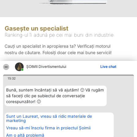
Gasește un specialist
Ranking-ul îi adună pe cei mai buni din industrie
Cauți un specialist in apropierea ta? Verificați motorul
nostru de căutare. Folosiți doar cele mai bune servicii!
ŞOIMII Divertismentului
Live chat
Căutare
15:32
Bună, suntem încântați să vă ajutăm! 🙂 Vă rugăm
să faceți clic pe subiectul de conversație
corespunzător! 🙂
Sunt un Laureat, vreau să ridic materiale de
Organizator Ranking
Plebiscyt
Contact
marketing
BRIGHT SOLUTIONS BR SRL
Câștigătorii
Contact
Aleea Timisul De Sus 2 Bl. A30
Lista Tuturor
Vreau să-mi înscriu firma in proiectul Șoimii
Sc. A Et. 4 Ap. 13 Cod 061952
Laureaților
Am o altă problemă
București
Reguli