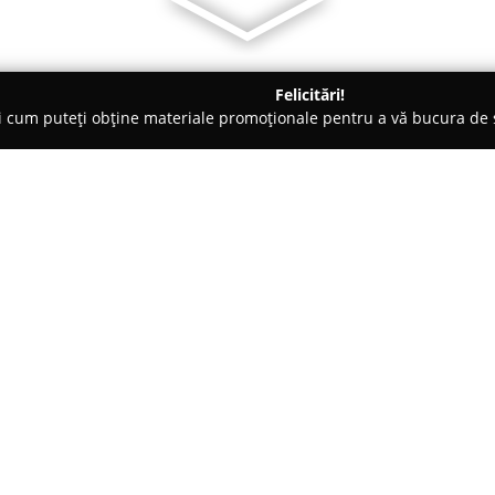
Felicitări!
ți cum puteți obține materiale promoționale pentru a vă bucura d
uri de Joacă - Galaţi
Concept-Events
Despre companie:
Concept-Events
operează ca o 
remarcabile, activând în princip
Compania se concentrează pe fu
realizarea unei atmosfere deos
Arată mai multe >>
sociale și corporate. Lista de s
cuprinde întreaga gamă de sol
evenimentelor, incluzând atât n