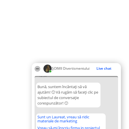
ŞOIMII Divertismentului
Live chat
12:54
Bună, suntem încântați să vă
ajutăm! 🙂 Vă rugăm să faceți clic pe
subiectul de conversație
corespunzător! 🙂
Sunt un Laureat, vreau să ridic
materiale de marketing
Vreau să-mi înscriu firma in proiectul