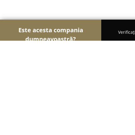
Este acesta compania
Verifica
dumneavoastră?
Şoimii Divertismentului
Evenimente, Dansuri, Loc
Concept-Events
9.8
(72)