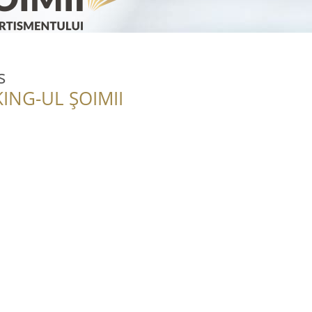
s
ING-UL ȘOIMII