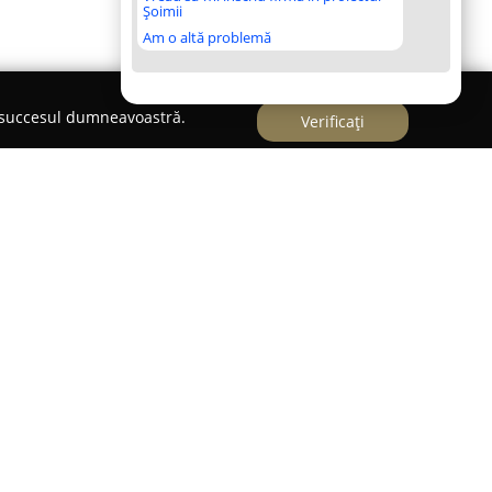
Șoimii
Am o altă problemă
e succesul dumneavoastră.
Verificați
firmă dedicată organizării de evenimente
al în zona Galați și localitățile adiacente.
rnizarea unui cadru festiv distinct și pe
ebite pentru diverse tipuri de evenimente
ervicii pusă la dispoziție de Concept-Events
uții pentru organizarea completă a
unți și botezuri, cât și reuniuni corporative de