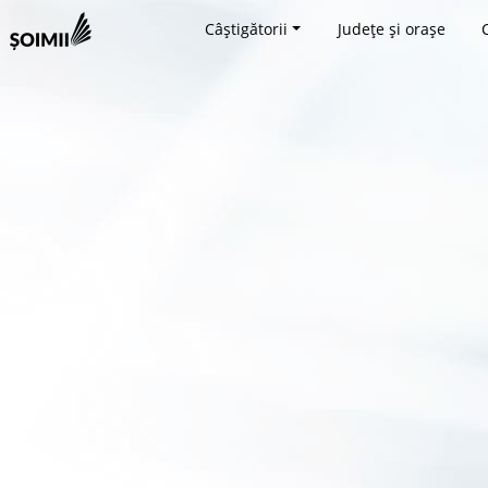
Câștigătorii
Județe și orașe