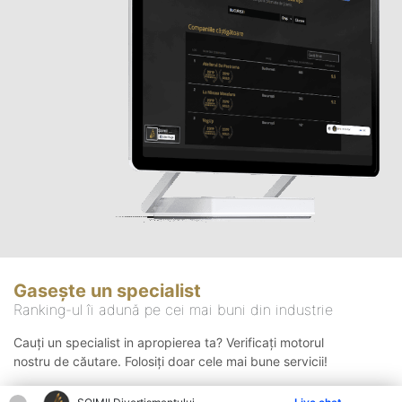
Gasește un specialist
Ranking-ul îi adună pe cei mai buni din industrie
Cauți un specialist in apropierea ta? Verificați motorul
nostru de căutare. Folosiți doar cele mai bune servicii!