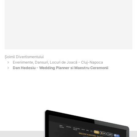
Şoimii Divertismentului
Evenimente, Dansuri, Locuri de Joacă - Cluj-Napoca
Dan Hedesiu - Wedding Planner si Maestru Ceremonii