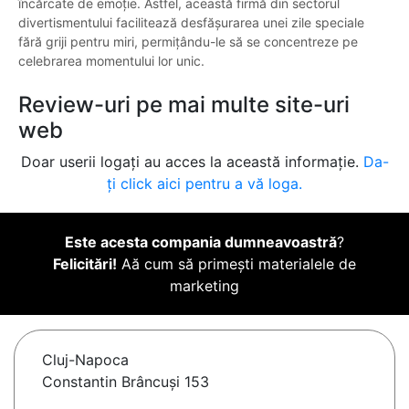
încărcate de emoție. Astfel, această firmă din sectorul
divertismentului facilitează desfășurarea unei zile speciale
fără griji pentru miri, permițându-le să se concentreze pe
celebrarea momentului lor unic.
Review-uri pe mai multe site-uri
web
Doar userii logați au acces la această informație.
Da-
ți click aici pentru a vă loga.
Este acesta compania dumneavoastră
?
Felicitări!
Aă cum să primești materialele de
marketing
Cluj-Napoca
Constantin Brâncuși 153