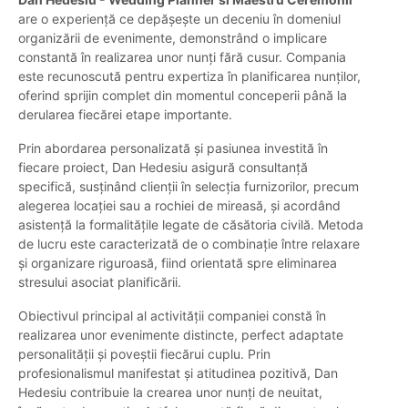
are o experiență ce depășește un deceniu în domeniul
organizării de evenimente, demonstrând o implicare
constantă în realizarea unor nunți fără cusur. Compania
este recunoscută pentru expertiza în planificarea nunților,
oferind sprijin complet din momentul conceperii până la
derularea fiecărei etape importante.
Prin abordarea personalizată și pasiunea investită în
fiecare proiect, Dan Hedesiu asigură consultanță
specifică, susținând clienții în selecția furnizorilor, precum
alegerea locației sau a rochiei de mireasă, și acordând
asistență la formalitățile legate de căsătoria civilă. Metoda
de lucru este caracterizată de o combinație între relaxare
și organizare riguroasă, fiind orientată spre eliminarea
stresului asociat planificării.
Obiectivul principal al activității companiei constă în
realizarea unor evenimente distincte, perfect adaptate
personalității și poveștii fiecărui cuplu. Prin
profesionalismul manifestat și atitudinea pozitivă, Dan
Hedesiu contribuie la crearea unor nunți de neuitat,