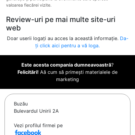
valoarea fiecărei vizite.
Review-uri pe mai multe site-uri
web
Doar userii logați au acces la această informație.
Da-
ți click aici pentru a vă loga.
Este acesta compania dumneavoastră
?
Felicitări!
Aă cum să primești materialele de
marketing
Buzău
Bulevardul Unirii 2A
Vezi profilul firmei pe