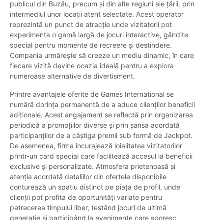
publicul din Buzău, precum și din alte regiuni ale țării, prin
intermediul unor locații atent selectate. Acest operator
reprezintă un punct de atracție unde vizitatorii pot
experimenta o gamă largă de jocuri interactive, gândite
special pentru momente de recreere și destindere.
Compania urmărește să creeze un mediu dinamic, în care
fiecare vizită devine ocazia ideală pentru a explora
numeroase alternative de divertisment.
Printre avantajele oferite de Games International se
numără dorința permanentă de a aduce clienților beneficii
adiționale. Acest angajament se reflectă prin organizarea
periodică a promoțiilor diverse și prin șansa acordată
participanților de a câștiga premii sub formă de Jackpot.
De asemenea, firma încurajează loialitatea vizitatorilor
printr-un card special care facilitează accesul la beneficii
exclusive și personalizate. Atmosfera prietenoasă și
atenția acordată detaliilor din ofertele disponibile
conturează un spațiu distinct pe piața de profil, unde
clienții pot profita de oportunități variate pentru
petrecerea timpului liber, testând jocuri de ultimă
generație și participând la evenimente care sporesc