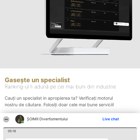
Gasește un specialist
Ranking-ul îi adună pe cei mai buni din industrie
Cauți un specialist in apropierea ta? Verificați motorul
nostru de căutare. Folosiți doar cele mai bune servicii!
ŞOIMII Divertismentului
Live chat
Căutare
05:16