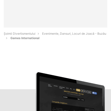
Şoimii Divertismentului
Evenimente, Dansuri, Locuri de Joacă - Buzău
Games International