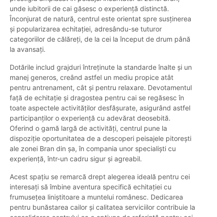
unde iubitorii de cai găsesc o experiență distinctă.
Înconjurat de natură, centrul este orientat spre susținerea
și popularizarea echitației, adresându-se tuturor
categoriilor de călăreți, de la cei la început de drum până
la avansați.
Dotările includ grajduri întreținute la standarde înalte și un
manej generos, creând astfel un mediu propice atât
pentru antrenament, cât și pentru relaxare. Devotamentul
față de echitație și dragostea pentru cai se regăsesc în
toate aspectele activităților desfășurate, asigurând astfel
participanților o experiență cu adevărat deosebită.
Oferind o gamă largă de activități, centrul pune la
dispoziție oportunitatea de a descoperi peisajele pitorești
ale zonei Bran din șa, în compania unor specialiști cu
experiență, într-un cadru sigur și agreabil.
Acest spațiu se remarcă drept alegerea ideală pentru cei
interesați să îmbine aventura specifică echitației cu
frumusețea liniștitoare a muntelui românesc. Dedicarea
pentru bunăstarea cailor și calitatea serviciilor contribuie la