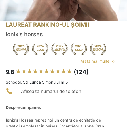
LAUREAT RANKING-UL ȘOIMII
Ionix's horses
Arată mai multe >>
9.8
(124)
Sohodol, Str Lunca Simonului nr 5
Afișează numărul de telefon
Despre companie:
Ionix's Horses
reprezintă un centru de echitație de
prestigiu amplasat în peisajul încântător al zonei Bran,