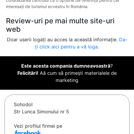
consolidarea centrului ca o opțiune de referință pentru cei
interesați de turismul ecvestru în România.
Review-uri pe mai multe site-uri
web
Doar userii logați au acces la această informație.
Da-
ți click aici pentru a vă loga.
Este acesta compania dumneavoastră
?
Felicitări!
Aă cum să primești materialele de
marketing
Sohodol
Str Lunca Simonului nr 5
Vezi profilul firmei pe