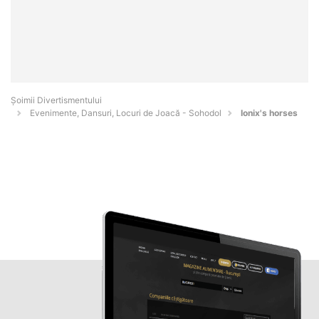
Şoimii Divertismentului
Evenimente, Dansuri, Locuri de Joacă - Sohodol
Ionix's horses