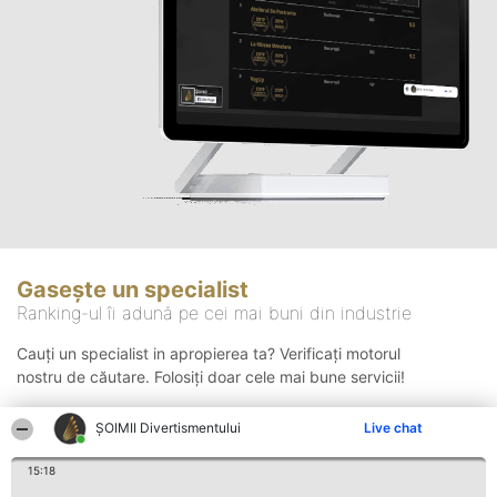
Gasește un specialist
Ranking-ul îi adună pe cei mai buni din industrie
Cauți un specialist in apropierea ta? Verificați motorul
nostru de căutare. Folosiți doar cele mai bune servicii!
ŞOIMII Divertismentului
Live chat
Căutare
15:18