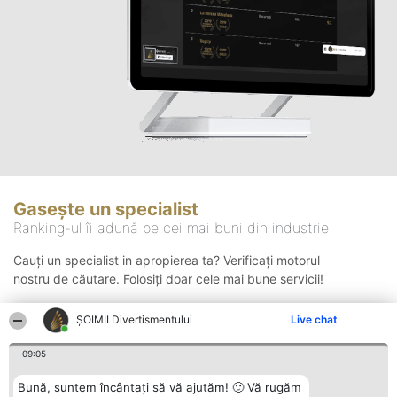
Gasește un specialist
Ranking-ul îi adună pe cei mai buni din industrie
Cauți un specialist in apropierea ta? Verificați motorul
nostru de căutare. Folosiți doar cele mai bune servicii!
ŞOIMII Divertismentului
Live chat
Căutare
09:05
Bună, suntem încântați să vă ajutăm! 🙂 Vă rugăm