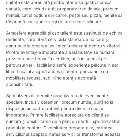
unitate este apreciată pentru oferta sa gastronomică
variată, care include atât preparate tradiționale, precum
mititeii, cât și opțiuni din carne, pește sau pizza, menite să
răspundă unei game largi de preferințe culinare.
Atmosfera agreabilă și ospitalieră este susținută de echipa
dedicată, care oferă servicii la standarde ridicate și
contribuie la crearea unui mediu relaxant pentru vizitatori.
Printre avantajele importante ale Bázis BAR se numără
prezența unei terase în aer liber, utilă în special pe
parcursul verii, facilitând astfel experiențe plăcute în aer
liber. Localul asigură acces și pentru persoanele cu
mobilitate redusă, subliniind atenția acordată
accesibilității.
Spațiul versatil permite organizarea de evenimente
speciale, inclusiv ceremonii precum nunțile, punând la
dispoziție un cadru potrivit pentru diverse ocazii
importante. Printre facilitățile apreciate de clienți se
numără și posibilitatea de a plăti cu cardul, sporind astfel
gradul de confort. Diversitatea preparatelor, calitatea
serviciilor și adaptabilitatea serviciilor transformă această