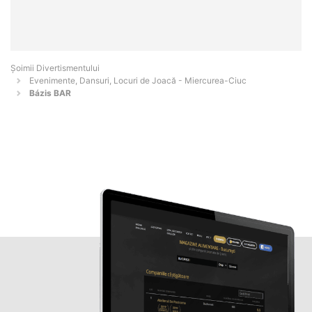
Şoimii Divertismentului
Evenimente, Dansuri, Locuri de Joacă - Miercurea-Ciuc
Bázis BAR