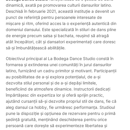
dinamică, axată pe promovarea culturii dansurilor latino.
Deschisă în februarie 2021, această instituție a devenit un
punct de referință pentru persoanele interesate de
mișcare și ritm, oferind acces la o experiență autentică din
domeniul dansului. Este specializată în stiluri de dans pline
de energie precum salsa și bachata, reușind să atragă
atât începători, cât și dansatori experimentați care doresc
să-și îmbunătățească abilitățile.
Obiectivul principal al La Bodega Dance Studio constă în
formarea și extinderea unei comunități în jurul dansurilor
latino, furnizând un cadru primitor și motivant. Participanții
au posibilitatea de a-și explora potențialul, de a-și
dezvolta stilul personal și de a-și depăși limitele,
beneficiind de atmosfere dinamice. Instructorii dedicați
împărtășesc din expertiza lor și oferă sprijin practic,
ajutând cursanții să-și dezvolte propriul stil de dans, fie că
aleg dansul ca hobby, fie urmăresc performanța. Studioul
pune la dispoziție și opțiunea de rezervare pentru o primă
ședință gratuită, menținând deschiderea pentru orice
persoană care dorește să experimenteze libertatea și