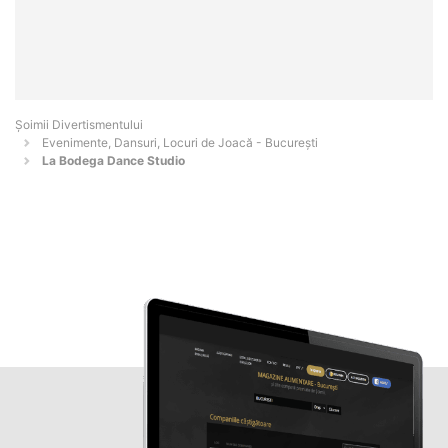
Şoimii Divertismentului
Evenimente, Dansuri, Locuri de Joacă - Bucureşti
La Bodega Dance Studio