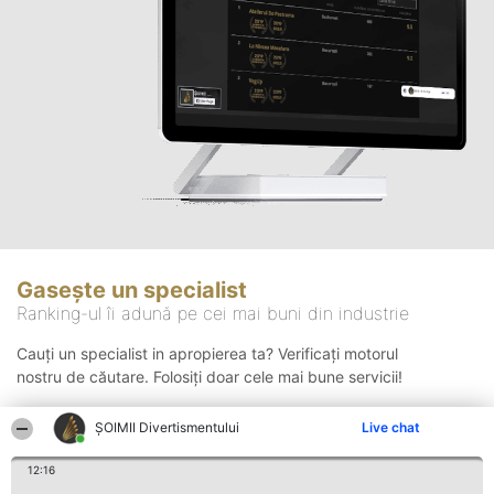
Gasește un specialist
Ranking-ul îi adună pe cei mai buni din industrie
Cauți un specialist in apropierea ta? Verificați motorul
nostru de căutare. Folosiți doar cele mai bune servicii!
ŞOIMII Divertismentului
Live chat
Căutare
12:16