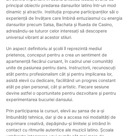
principal obiectiv predarea dansurilor latino într-un mod
dinamic și atractiv. Instituția propune participanților săi o
experiență de învățare care îmbină entuziasmul cu energia
dansurilor precum Salsa, Bachata și Rueda de Casino,
adresându-se tuturor celor interesați să descopere
universul vibrant al acestor stiluri.
Un aspect definitoriu al școlii îl reprezintă mediul
prietenos, conceput pentru a crea un sentiment de
apartenență fiecărui cursant, în cadrul unei comunități
unite de pasiunea pentru dans. Instructorii, recunoscuți
atât pentru profesionalism cât și pentru implicarea lor,
asistă elevii cu dedicare, facilitând un progres constant
atât pe plan personal, cât și artistic. Fiecare sesiune
devine astfel o oportunitate pentru dezvoltare și pentru
experimentarea bucuriei dansului.
Prin participarea la cursuri, elevii au șansa de a-și
îmbunătăți tehnica, dar și de a accesa noi modalități de
exprimare creativă, depășindu-și limitele și intrând în
contact cu ritmurile autentice ale muzicii latino. Școala