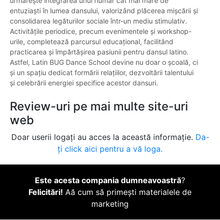
urmărește integrarea unui număr cât mai mare de
entuziaști în lumea dansului, valorizând plăcerea mișcării și
consolidarea legăturilor sociale într-un mediu stimulativ.
Activitățile periodice, precum evenimentele și workshop-
urile, completează parcursul educațional, facilitând
practicarea și împărtășirea pasiunii pentru dansul latino.
Astfel, Latin BUG Dance School devine nu doar o școală, ci
și un spațiu dedicat formării relațiilor, dezvoltării talentului
și celebrării energiei specifice acestor dansuri.
Review-uri pe mai multe site-uri
web
Doar userii logați au acces la această informație.
Da-
ți click aici pentru a vă loga.
Este acesta compania dumneavoastră
?
Felicitări!
Aă cum să primești materialele de
marketing