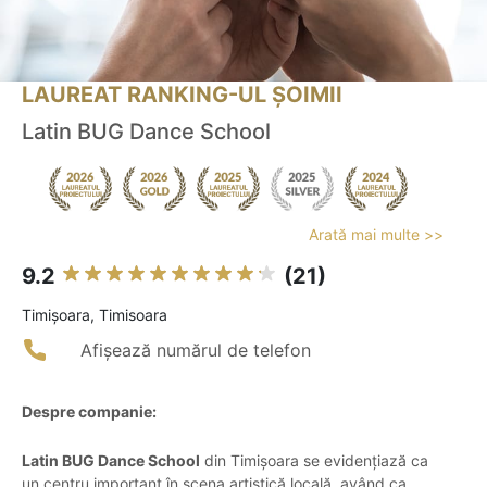
LAUREAT RANKING-UL ȘOIMII
Latin BUG Dance School
Arată mai multe >>
9.2
(21)
Timişoara, Timisoara
Afișează numărul de telefon
Despre companie:
Latin BUG Dance School
din Timișoara se evidențiază ca
un centru important în scena artistică locală, având ca