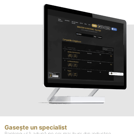
Gasește un specialist
Ranking-ul îi adună pe cei mai buni din industrie