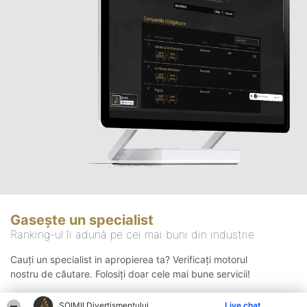
Gasește un specialist
Ranking-ul îi adună pe cei mai buni din industrie
Cauți un specialist in apropierea ta? Verificați motorul
nostru de căutare. Folosiți doar cele mai bune servicii!
ŞOIMII Divertismentului
Live chat