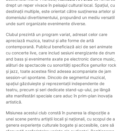
drept un reper vivace în peisajul cultural local. Spațiul, cu
destinații multiple, este orientat către susținerea artelor și
domeniului divertismentului, propunând un mediu versatil
unde sunt organizate evenimente diverse.
Clubul prezintă un program variat, adresat celor care
apreciază muzica, teatrul și alte forme de artă
contemporană. Publicul beneficiază aici de seri animate
cu concerte live, care includ sesiuni energizante de drum
and bass și evenimente axate pe electronic dance music,
alături de spectacole cu sonorități specifice genurilor rock
și jazz, toate acestea fiind adesea acompaniate de jam
session-uri spontane. Dincolo de segmentul muzical,
spațiul găzduiește și reprezentații independente de
teatru, precum și seri dedicate stand-up-ului, pe lângă
alte manifestări speciale care aduc în prim-plan inovația
artistică.
Misiunea acestui club constă în punerea la dispoziție a
unei scene pentru artiștii locali și naționali, cu scopul de a
genera experiențe culturale bogate și accesibile, care să