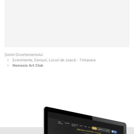
Şoimii Divertismentului
Evenimente, Dansuri, Locuri de Joacă - Timişoara
Nemesis Art Club