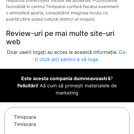
răspundă preferințelor variate ale audienței. Poziționarea
favorabilă în centrul Timișoarei conferă fiecărui eveniment
o atmosferă aparte, consolidând imaginea locului ca
poartă către pulsul cultural distinct al orașului.
Review-uri pe mai multe site-uri
web
Doar userii logați au acces la această informație.
Da-
ți click aici pentru a vă loga.
Este acesta compania dumneavoastră
?
Felicitări!
Aă cum să primești materialele de
marketing
Timişoara
Timisoara