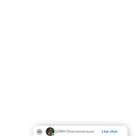
ŞOIMII Divertismentului
Live chat