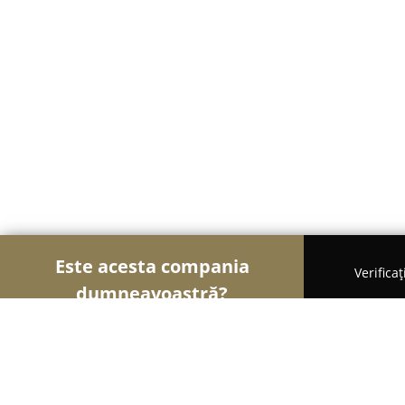
Este acesta compania
Verifica
dumneavoastră?
Şoimii Divertismentului
Evenimente, Dansuri, Lo