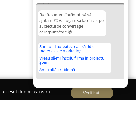
17:07
Bună, suntem încântați să vă
ajutăm! 🙂 Vă rugăm să faceți clic pe
subiectul de conversație
corespunzător! 🙂
Sunt un Laureat, vreau să ridic
materiale de marketing
Vreau să-mi înscriu firma in proiectul
Șoimii
Am o altă problemă
e succesul dumneavoastră.
Verificați