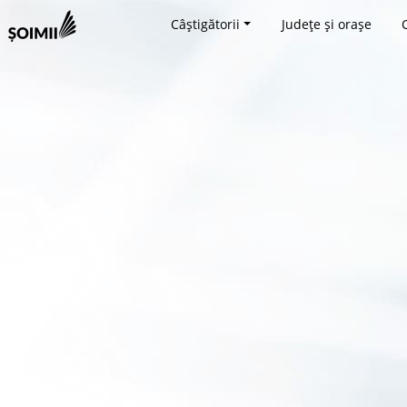
Câștigătorii
Județe și orașe