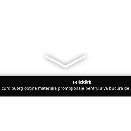
Felicitări!
ți cum puteți obține materiale promoționale pentru a vă bucura d
curi de Joacă - Lacu Sărat
Paintball Braila-Galati