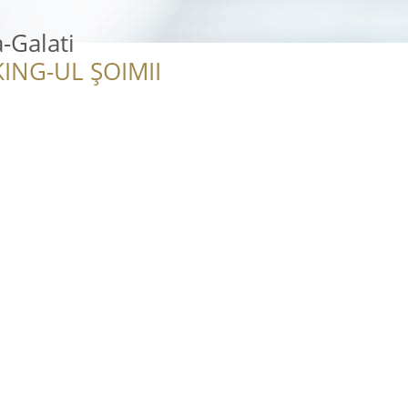
a-Galati
ING-UL ȘOIMII