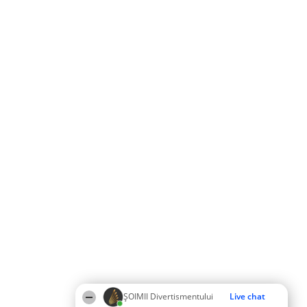
ŞOIMII Divertismentului
Live chat