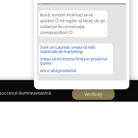
16:57
Bună, suntem încântați să vă
ajutăm! 🙂 Vă rugăm să faceți clic pe
subiectul de conversație
corespunzător! 🙂
Sunt un Laureat, vreau să ridic
materiale de marketing
Vreau să-mi înscriu firma in proiectul
Șoimii
Am o altă problemă
e succesul dumneavoastră.
Verificați