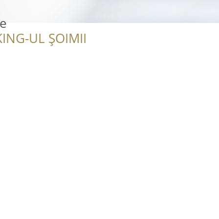
fe
ING-UL ȘOIMII