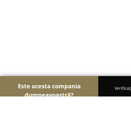
Este acesta compania
Verifica
dumneavoastră?
Şoimii Divertismentului
Evenimente, Dansuri, Lo