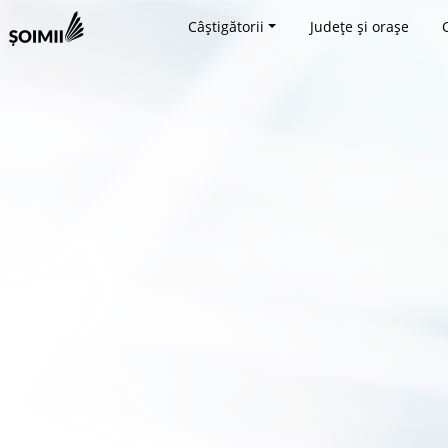
Câștigătorii
Județe și orașe