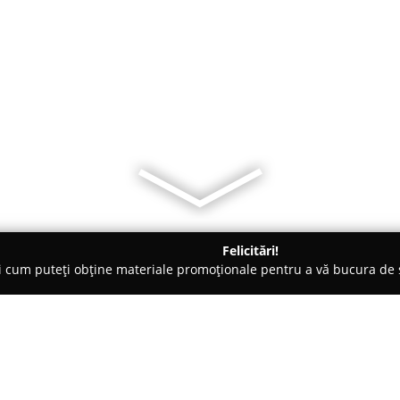
Felicitări!
ți cum puteți obține materiale promoționale pentru a vă bucura d
curi de Joacă - Caracal
Paka Club&Cafe