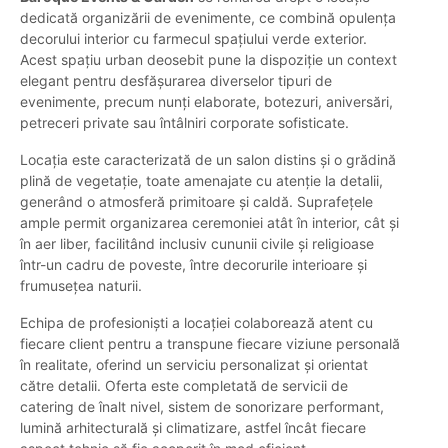
dedicată organizării de evenimente, ce combină opulența
decorului interior cu farmecul spațiului verde exterior.
Acest spațiu urban deosebit pune la dispoziție un context
elegant pentru desfășurarea diverselor tipuri de
evenimente, precum nunți elaborate, botezuri, aniversări,
petreceri private sau întâlniri corporate sofisticate.
Locația este caracterizată de un salon distins și o grădină
plină de vegetație, toate amenajate cu atenție la detalii,
generând o atmosferă primitoare și caldă. Suprafețele
ample permit organizarea ceremoniei atât în interior, cât și
în aer liber, facilitând inclusiv cununii civile și religioase
într-un cadru de poveste, între decorurile interioare și
frumusețea naturii.
Echipa de profesioniști a locației colaborează atent cu
fiecare client pentru a transpune fiecare viziune personală
în realitate, oferind un serviciu personalizat și orientat
către detalii. Oferta este completată de servicii de
catering de înalt nivel, sistem de sonorizare performant,
lumină arhitecturală și climatizare, astfel încât fiecare