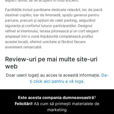
aspect tehnic să fie acoperit în mod eficient.
Facilitățile includ pavilioane dedicate relaxării, loc de joacă
destinat copiilor, bar de limonadă, spațiu generos pentru
parcare, precum și opțiuni de valet parking, asigurând
siguranța și confortul tuturor participanților. Designul
rafinat al interiorului, terasa pitorească și un cort elegant
amplasat într-o zonă împădurită completează profilul
acestei locații, oferind unicitate și făcând fiecare
eveniment remarcabil.
Review-uri pe mai multe site-uri
web
Doar userii logați au acces la această informație.
Da-
ți click aici pentru a vă loga.
Este acesta compania dumneavoastră
?
Felicitări!
Aă cum să primești materialele de
marketing