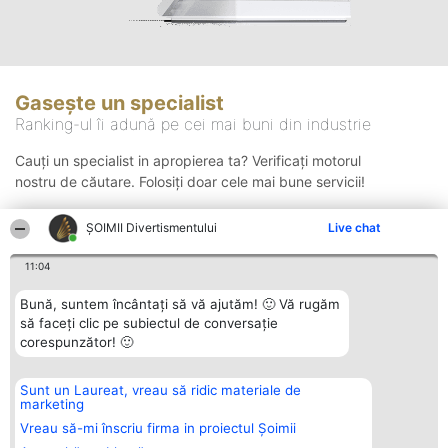
Gasește un specialist
Ranking-ul îi adună pe cei mai buni din industrie
Cauți un specialist in apropierea ta? Verificați motorul
nostru de căutare. Folosiți doar cele mai bune servicii!
ŞOIMII Divertismentului
Live chat
Căutare
11:04
Bună, suntem încântați să vă ajutăm! 🙂 Vă rugăm
să faceți clic pe subiectul de conversație
corespunzător! 🙂
Sunt un Laureat, vreau să ridic materiale de
Organizator Ranking
Plebiscyt
Contact
marketing
BRIGHT SOLUTIONS BR SRL
Câștigătorii
Contact
Aleea Timisul De Sus 2 Bl. A30
Lista Tuturor
Vreau să-mi înscriu firma in proiectul Șoimii
Sc. A Et. 4 Ap. 13 Cod 061952
Laureaților