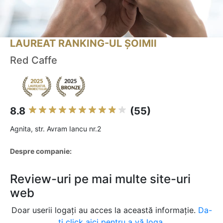
LAUREAT RANKING-UL ȘOIMII
Red Caffe
8.8
(55)
Agnita, str. Avram Iancu nr.2
Despre companie:
Review-uri pe mai multe site-uri
web
Doar userii logați au acces la această informație.
Da-
ți click aici pentru a vă loga.