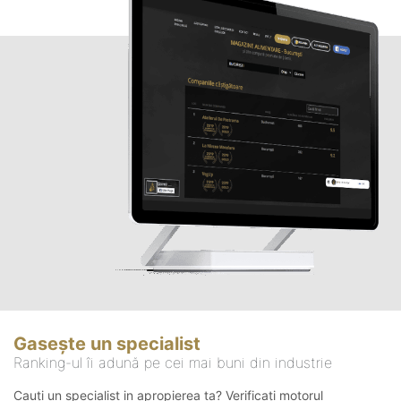
Gasește un specialist
Ranking-ul îi adună pe cei mai buni din industrie
Cauți un specialist in apropierea ta? Verificați motorul