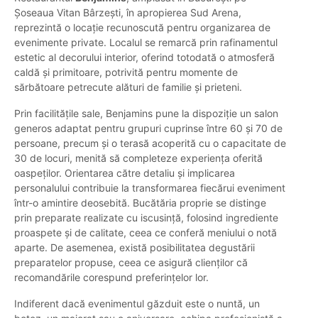
Șoseaua Vitan Bârzești, în apropierea Sud Arena,
reprezintă o locație recunoscută pentru organizarea de
evenimente private. Localul se remarcă prin rafinamentul
estetic al decorului interior, oferind totodată o atmosferă
caldă și primitoare, potrivită pentru momente de
sărbătoare petrecute alături de familie și prieteni.
Prin facilitățile sale, Benjamins pune la dispoziție un salon
generos adaptat pentru grupuri cuprinse între 60 și 70 de
persoane, precum și o terasă acoperită cu o capacitate de
30 de locuri, menită să completeze experiența oferită
oaspeților. Orientarea către detaliu și implicarea
personalului contribuie la transformarea fiecărui eveniment
într-o amintire deosebită. Bucătăria proprie se distinge
prin preparate realizate cu iscusință, folosind ingrediente
proaspete și de calitate, ceea ce conferă meniului o notă
aparte. De asemenea, există posibilitatea degustării
preparatelor propuse, ceea ce asigură clienților că
recomandările corespund preferințelor lor.
Indiferent dacă evenimentul găzduit este o nuntă, un