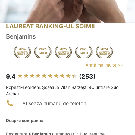
LAUREAT RANKING-UL ȘOIMII
Benjamins
Arată mai multe >>
9.4
(253)
Popeşti-Leordeni, Şoseaua Vitan Bârzeşti 9C (intrare Sud
Arena)
Afișează numărul de telefon
Despre companie:
Restaurantul
Benjamins
, amplasat în București pe