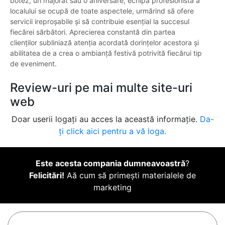
botez, un majorat sau o aniversare, echipa profesionistă a
localului se ocupă de toate aspectele, urmărind să ofere
servicii ireproșabile și să contribuie esențial la succesul
fiecărei sărbători. Aprecierea constantă din partea
clienților subliniază atenția acordată dorințelor acestora și
abilitatea de a crea o ambianță festivă potrivită fiecărui tip
de eveniment.
Review-uri pe mai multe site-uri
web
Doar userii logați au acces la această informație.
Da-
ți click aici pentru a vă loga.
Este acesta compania dumneavoastră
?
Felicitări!
Aă cum să primești materialele de
marketing