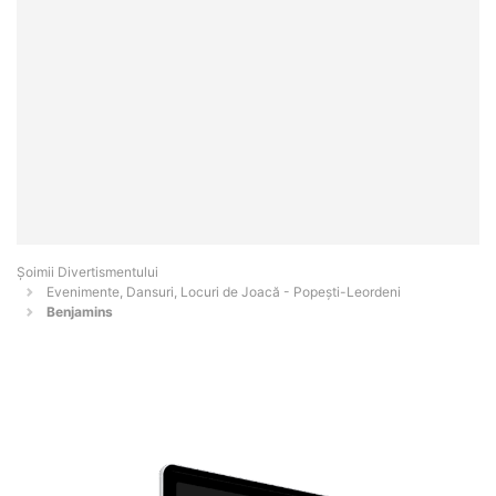
Şoimii Divertismentului
Evenimente, Dansuri, Locuri de Joacă - Popeşti-Leordeni
Benjamins