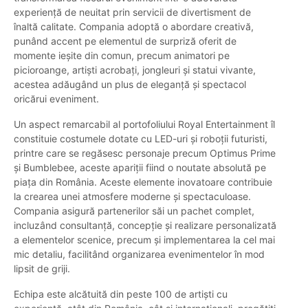
experiență de neuitat prin servicii de divertisment de
înaltă calitate. Compania adoptă o abordare creativă,
punând accent pe elementul de surpriză oferit de
momente ieșite din comun, precum animatori pe
picioroange, artiști acrobați, jongleuri și statui vivante,
acestea adăugând un plus de eleganță și spectacol
oricărui eveniment.
Un aspect remarcabil al portofoliului Royal Entertainment îl
constituie costumele dotate cu LED-uri și roboții futuristi,
printre care se regăsesc personaje precum Optimus Prime
și Bumblebee, aceste apariții fiind o noutate absolută pe
piața din România. Aceste elemente inovatoare contribuie
la crearea unei atmosfere moderne și spectaculoase.
Compania asigură partenerilor săi un pachet complet,
incluzând consultanță, concepție și realizare personalizată
a elementelor scenice, precum și implementarea la cel mai
mic detaliu, facilitând organizarea evenimentelor în mod
lipsit de griji.
Echipa este alcătuită din peste 100 de artiști cu