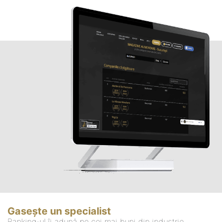
Gasește un specialist
Ranking-ul îi adună pe cei mai buni din industrie