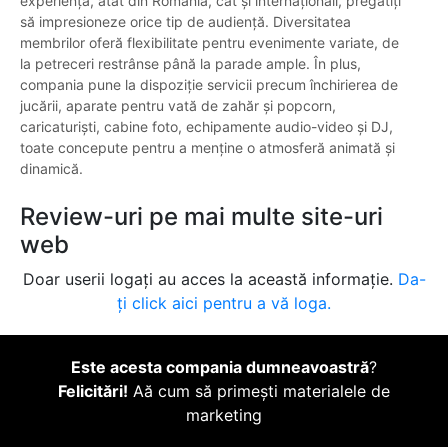
experiență, atât din România, cât și internaționali, pregătiți
să impresioneze orice tip de audiență. Diversitatea
membrilor oferă flexibilitate pentru evenimente variate, de
la petreceri restrânse până la parade ample. În plus,
compania pune la dispoziție servicii precum închirierea de
jucării, aparate pentru vată de zahăr și popcorn,
caricaturiști, cabine foto, echipamente audio-video și DJ,
toate concepute pentru a menține o atmosferă animată și
dinamică.
Review-uri pe mai multe site-uri
web
Doar userii logați au acces la această informație.
Da-
ți click aici pentru a vă loga.
Este acesta compania dumneavoastră
?
Felicitări!
Aă cum să primești materialele de
marketing