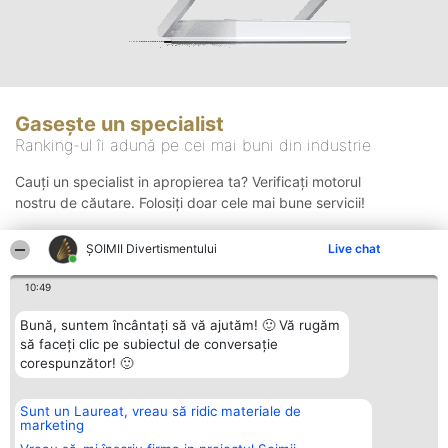
Gasește un specialist
Ranking-ul îi adună pe cei mai buni din industrie
Cauți un specialist in apropierea ta? Verificați motorul
nostru de căutare. Folosiți doar cele mai bune servicii!
ŞOIMII Divertismentului
Live chat
Căutare
10:49
Bună, suntem încântați să vă ajutăm! 🙂 Vă rugăm
să faceți clic pe subiectul de conversație
corespunzător! 🙂
Sunt un Laureat, vreau să ridic materiale de
Organizator Ranking
Plebiscyt
Contact
marketing
BRIGHT SOLUTIONS BR SRL
Câștigătorii
Contact
Aleea Timisul De Sus 2 Bl. A30
Lista Tuturor