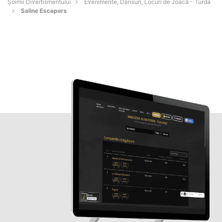
Şoimii Divertismentului
Evenimente, Dansuri, Locuri de Joacă - Turda
Saline Escapers