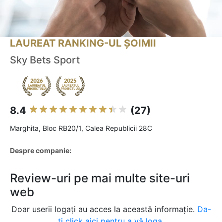
LAUREAT RANKING-UL ȘOIMII
Sky Bets Sport
8.4
(27)
Marghita, Bloc RB20/1, Calea Republicii 28C
Despre companie:
Review-uri pe mai multe site-uri
web
Doar userii logați au acces la această informație.
Da-
ți click aici pentru a vă loga.