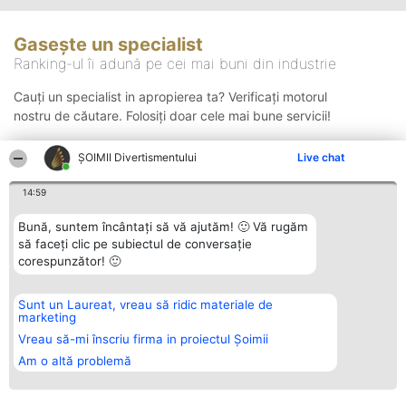
Gasește un specialist
Ranking-ul îi adună pe cei mai buni din industrie
Cauți un specialist in apropierea ta? Verificați motorul
nostru de căutare. Folosiți doar cele mai bune servicii!
ŞOIMII Divertismentului
Live chat
Căutare
14:59
Bună, suntem încântați să vă ajutăm! 🙂 Vă rugăm
să faceți clic pe subiectul de conversație
corespunzător! 🙂
Sunt un Laureat, vreau să ridic materiale de
Organizator Ranking
Plebiscyt
Contact
marketing
BRIGHT SOLUTIONS BR SRL
Câștigătorii
Contact
Aleea Timisul De Sus 2 Bl. A30
Lista Tuturor
Vreau să-mi înscriu firma in proiectul Șoimii
Sc. A Et. 4 Ap. 13 Cod 061952
Laureaților
Am o altă problemă
București
Reguli
CUI 36737675
Statut
tel: +40 770 990 492
Politica de
confidențialitate