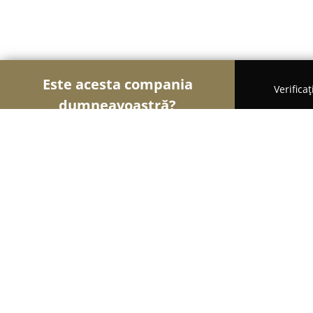
Este acesta compania
Verifica
dumneavoastră?
Şoimii Divertismentului
Evenimente, Dansuri, Lo
Gama Events
9.2
(22)