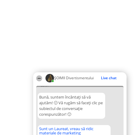
ŞOIMII Divertismentului
Live chat
08:51
Bună, suntem încântați să vă
ajutăm! 🙂 Vă rugăm să faceți clic pe
subiectul de conversație
corespunzător! 🙂
Sunt un Laureat, vreau să ridic
materiale de marketing