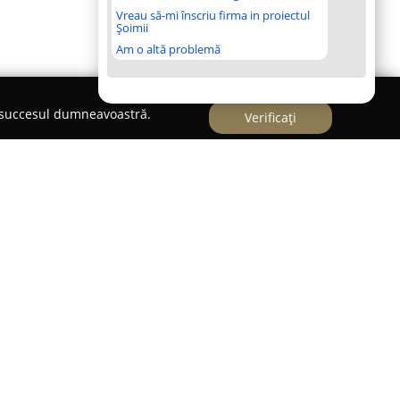
Vreau să-mi înscriu firma in proiectul
Șoimii
Am o altă problemă
e succesul dumneavoastră.
Verificați
cu o experiență de peste 22 de ani în domeniul
u-se pe organizarea de evenimente de impact.
ea și pasiunea cu care gestionează fiecare
sionalism și personalizarea fiecărei colaborări
pție. Echipa de specialiști contribuie activ la
r în realitate, garantând o atmosferă energizantă