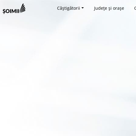
Câștigătorii
Județe și orașe