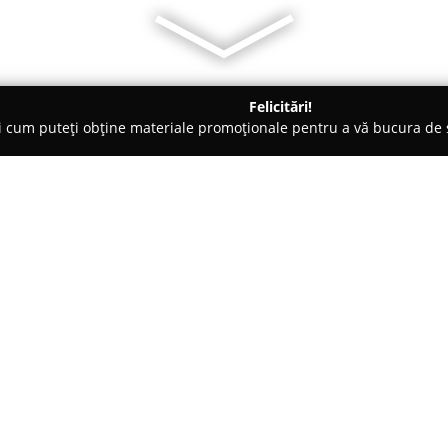
Felicitări!
ți cum puteți obține materiale promoționale pentru a vă bucura d
curi de Joacă - Bucureşti
Gama Events
Despre companie:
Gama Events
este o companie 
divertismentului, concentrând
Firma s-a impus prin seriozitat
proiect, punând accent pe profe
Arată mai multe >>
pentru a livra rezultate de exce
transformarea ideilor cliențilo