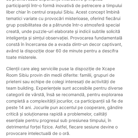
participanții într-o formă inovativă de petrecere a timpului
liber chiar în centrul orașului Sibiu. Acest concept îmbină
tematici variate cu provocări misterioase, oferind fiecărui
grup posibilitatea de a pătrunde într-o atmosferă special
creată, unde puzzle-uri elaborate și indicii subtile solicită
inteligența și simțul observației. Provocarea fundamentală
constă în încercarea de a evada dintr-un decor captivant,
având la dispoziție doar 60 de minute pentru a descifra
toate misterele.
Clienții care aleg serviciile puse la dispoziție de Xcape
Room Sibiu provin din medii diferite: familii, grupuri de
prieteni sau echipe de colegi interesați de activități de
team building. Experiențele sunt accesibile pentru diverse
categorii de vârstă, însă se recomandă, pentru explorarea
completă a complexității jocurilor, ca participanții să fie de
peste 14 ani. Jocurile pun accentul pe cooperare, gândire
critică și soluționarea rapidă a problemelor, calități
esențiale pentru progresul sub presiunea timpului, în
detrimentul forței fizice. Astfel, fiecare sesiune devine o
provocare intelectuală de o oră.