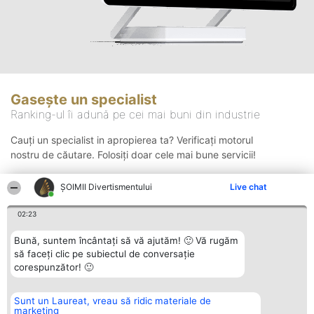
Gasește un specialist
Ranking-ul îi adună pe cei mai buni din industrie
Cauți un specialist in apropierea ta? Verificați motorul
nostru de căutare. Folosiți doar cele mai bune servicii!
ŞOIMII Divertismentului
Live chat
Căutare
02:23
Bună, suntem încântați să vă ajutăm! 🙂 Vă rugăm
să faceți clic pe subiectul de conversație
corespunzător! 🙂
Sunt un Laureat, vreau să ridic materiale de
Organizator Ranking
Plebiscyt
Contact
marketing
BRIGHT SOLUTIONS BR SRL
Câștigătorii
Contact