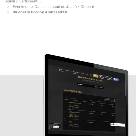
Şoimii Divertismentului
Evenimente, Dansuri, Locuri de Joacă - Otopeni
Blueberry Pool by Ambasad'Or