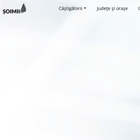
Câștigătorii
Județe și orașe