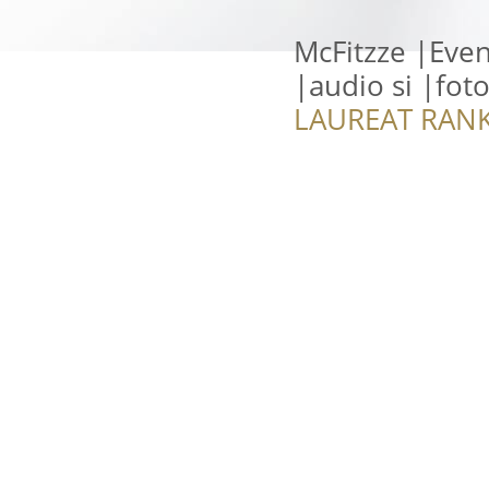
McFitzze |Eve
|audio si |fot
LAUREAT RANK