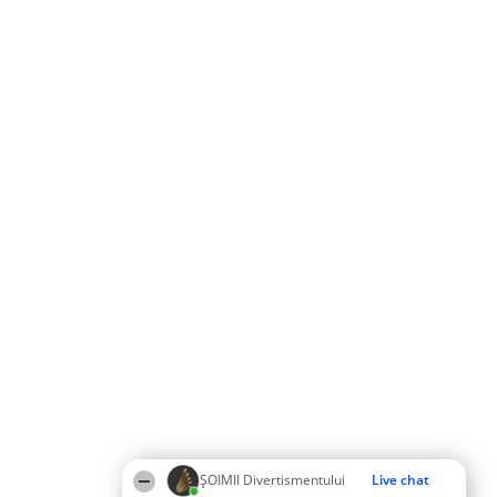
ŞOIMII Divertismentului
Live chat