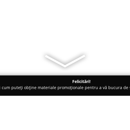
Felicitări!
ți cum puteți obține materiale promoționale pentru a vă bucura d
curi de Joacă - Mihai Bravu
McFitzze |Evenimente |sonorizare 