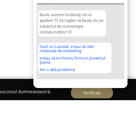
01:05
Bună, suntem încântați să vă
ajutăm! 🙂 Vă rugăm să faceți clic pe
subiectul de conversație
corespunzător! 🙂
Sunt un Laureat, vreau să ridic
materiale de marketing
Vreau să-mi înscriu firma in proiectul
Șoimii
Am o altă problemă
e succesul dumneavoastră.
Verificați
|audio si |foto |video