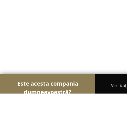
Este acesta compania
Verifica
dumneavoastră?
Şoimii Divertismentului
Evenimente, Dansuri, Lo