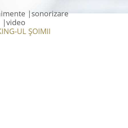
nimente |sonorizare
o |video
ING-UL ȘOIMII