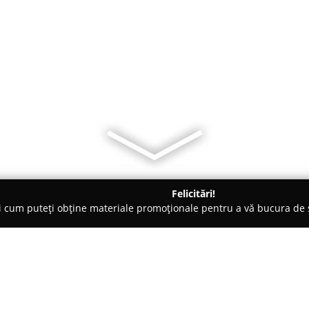
Felicitări!
ți cum puteți obține materiale promoționale pentru a vă bucura d
uri de Joacă - Galaţi
Sala Jocuri ZELDA