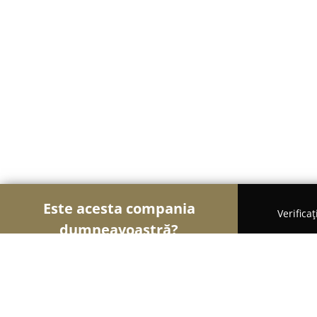
Este acesta compania
Verifica
dumneavoastră?
Şoimii Divertismentului
Evenimente, Dansuri, Loc