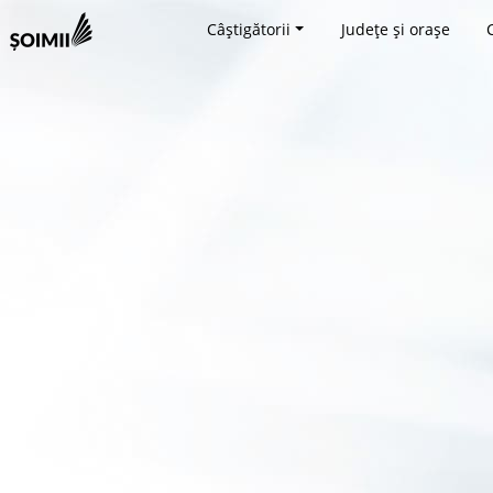
Câștigătorii
Județe și orașe