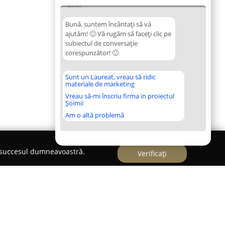
23:43
Bună, suntem încântați să vă
ajutăm! 🙂 Vă rugăm să faceți clic pe
subiectul de conversație
corespunzător! 🙂
Sunt un Laureat, vreau să ridic
materiale de marketing
Vreau să-mi înscriu firma in proiectul
Șoimii
Am o altă problemă
e succesul dumneavoastră.
Verificați