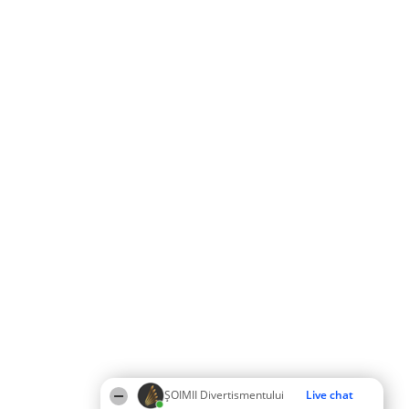
ŞOIMII Divertismentului
Live chat