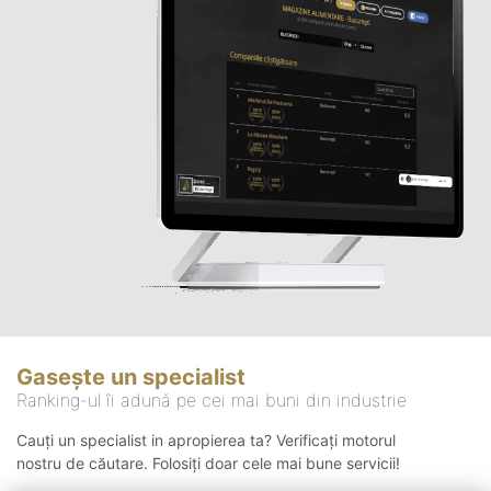
Gasește un specialist
Ranking-ul îi adună pe cei mai buni din industrie
Cauți un specialist in apropierea ta? Verificați motorul
nostru de căutare. Folosiți doar cele mai bune servicii!