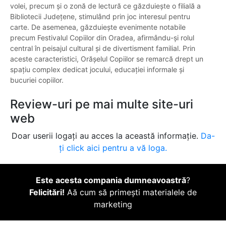
volei, precum și o zonă de lectură ce găzduiește o filială a
Bibliotecii Județene, stimulând prin joc interesul pentru
carte. De asemenea, găzduiește evenimente notabile
precum Festivalul Copiilor din Oradea, afirmându-și rolul
central în peisajul cultural și de divertisment familial. Prin
aceste caracteristici, Orășelul Copiilor se remarcă drept un
spațiu complex dedicat jocului, educației informale și
bucuriei copiilor.
Review-uri pe mai multe site-uri
web
Doar userii logați au acces la această informație.
Da-
ți click aici pentru a vă loga.
Este acesta compania dumneavoastră
?
Felicitări!
Aă cum să primești materialele de
marketing