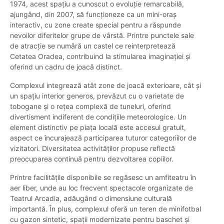
1974, acest spațiu a cunoscut o evoluție remarcabilă,
ajungând, din 2007, să funcționeze ca un mini-oraș
interactiv, cu zone create special pentru a răspunde
nevoilor diferitelor grupe de vârstă. Printre punctele sale
de atracție se numără un castel ce reinterpretează
Cetatea Oradea, contribuind la stimularea imaginației și
oferind un cadru de joacă distinct.
Complexul integrează atât zone de joacă exterioare, cât și
un spațiu interior generos, prevăzut cu o varietate de
tobogane și o rețea complexă de tuneluri, oferind
divertisment indiferent de condițiile meteorologice. Un
element distinctiv pe piața locală este accesul gratuit,
aspect ce încurajează participarea tuturor categoriilor de
vizitatori. Diversitatea activităților propuse reflectă
preocuparea continuă pentru dezvoltarea copiilor.
Printre facilitățile disponibile se regăsesc un amfiteatru în
aer liber, unde au loc frecvent spectacole organizate de
Teatrul Arcadia, adăugând o dimensiune culturală
importantă. În plus, complexul oferă un teren de minifotbal
cu gazon sintetic, spații modernizate pentru baschet și