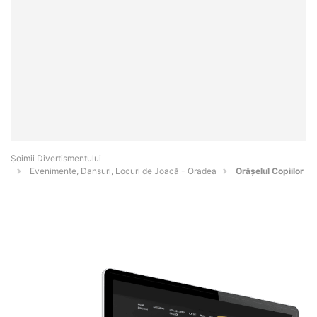
Şoimii Divertismentului
Evenimente, Dansuri, Locuri de Joacă - Oradea
Orășelul Copiilor