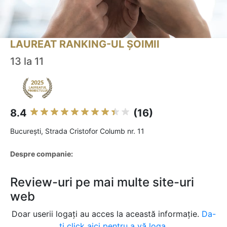
LAUREAT RANKING-UL ȘOIMII
13 la 11
8.4
(16)
Bucureşti, Strada Cristofor Columb nr. 11
Despre companie:
Review-uri pe mai multe site-uri
web
Doar userii logați au acces la această informație.
Da-
ți click aici pentru a vă loga.