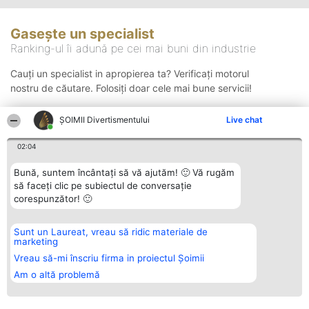
Gasește un specialist
Ranking-ul îi adună pe cei mai buni din industrie
Cauți un specialist in apropierea ta? Verificați motorul
nostru de căutare. Folosiți doar cele mai bune servicii!
ŞOIMII Divertismentului
Live chat
Căutare
02:04
Bună, suntem încântați să vă ajutăm! 🙂 Vă rugăm
să faceți clic pe subiectul de conversație
corespunzător! 🙂
Sunt un Laureat, vreau să ridic materiale de
Organizator Ranking
Plebiscyt
Contact
marketing
BRIGHT SOLUTIONS BR SRL
Câștigătorii
Contact
Aleea Timisul De Sus 2 Bl. A30
Lista Tuturor
Vreau să-mi înscriu firma in proiectul Șoimii
Sc. A Et. 4 Ap. 13 Cod 061952
Laureaților
Am o altă problemă
București
Reguli
CUI 36737675
Statut
tel: +40 770 990 492
Politica de
confidențialitate