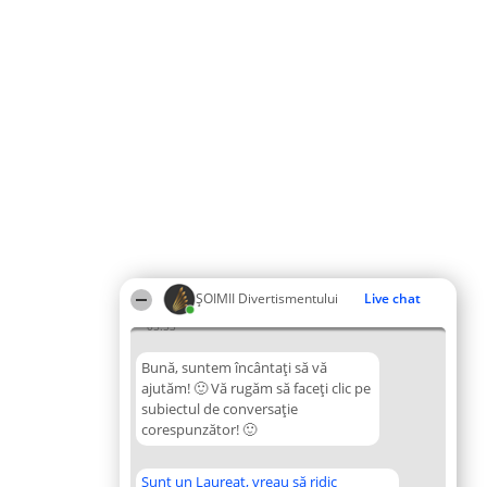
ŞOIMII Divertismentului
Live chat
05:53
Bună, suntem încântați să vă
ajutăm! 🙂 Vă rugăm să faceți clic pe
subiectul de conversație
corespunzător! 🙂
Sunt un Laureat, vreau să ridic