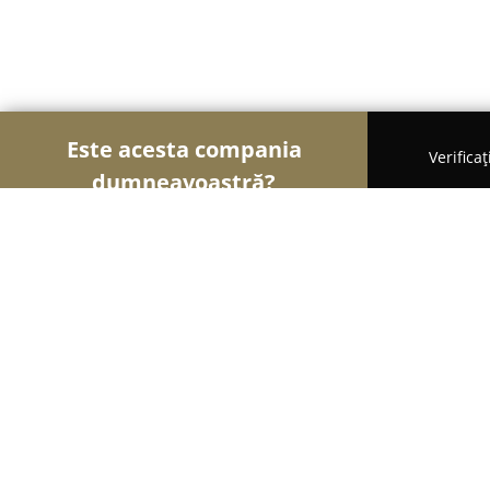
Este acesta compania
Verifica
dumneavoastră?
Şoimii Divertismentului
Evenimente, Dansuri, Lo
Vila Vanesa
8.6
(602)