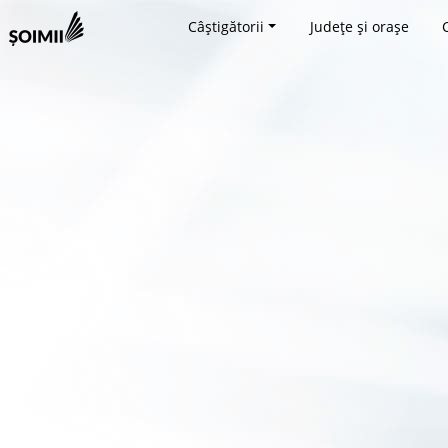
Câștigătorii
Județe și orașe