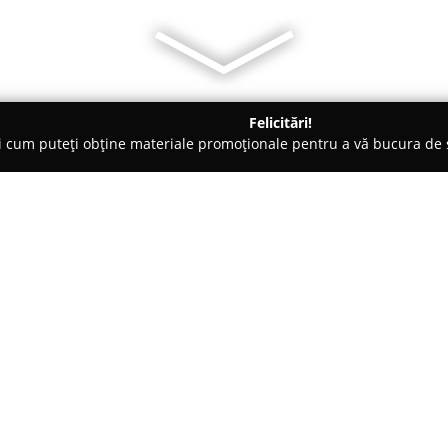
Felicitări!
ți cum puteți obține materiale promoționale pentru a vă bucura d
curi de Joacă - Alba
Vila Vanesa
Despre companie:
Situată într-un cadru natural d
Vanesa
se conturează ca o aleg
relaxare și contact cu mediul 
de cazare, repartizate în came
persoane și camere de familie.