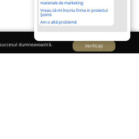
materiale de marketing
Vreau să-mi înscriu firma in proiectul
Șoimii
Am o altă problemă
e succesul dumneavoastră.
Verificați
eosebit în zona Arieșeni, județul Alba,
Vila
ere potrivită pentru persoanele în căutare de
montan. Această pensiune dispune de 36 de locuri
re duble, camere destinate grupurilor de patru
 Toate încăperile sunt prevăzute cu baie proprie