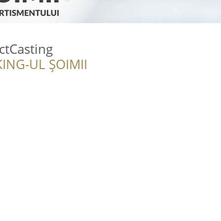
ctCasting
ING-UL ȘOIMII