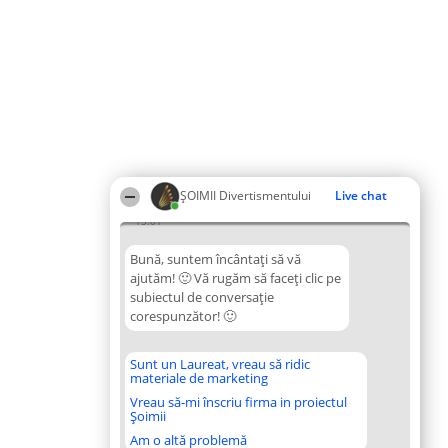
ŞOIMII Divertismentului
Live chat
15:01
Bună, suntem încântați să vă
ajutăm! 🙂 Vă rugăm să faceți clic pe
subiectul de conversație
corespunzător! 🙂
Sunt un Laureat, vreau să ridic
materiale de marketing
Vreau să-mi înscriu firma in proiectul
Șoimii
Am o altă problemă