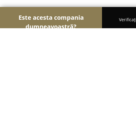
Este acesta compania
Verifica
dumneavoastră?
Şoimii Divertismentului
Evenimente, Dansuri, Lo
Agentia ConnectCasting
9.5
(163)
Bucureşti, Bucharest
Afișează numărul de telefon