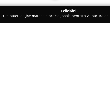
Felicitări!
ți cum puteți obține materiale promoționale pentru a vă bucura d
curi de Joacă - Bucureşti
Agentia ConnectCasting
Despre companie:
Agentia Connect Casting
este 
experiență ce depășește un de
printre organizațiile specializa
coordonare pentru diverse tipur
multiple domenii, precum seria
publicitare, ședințe foto, eveni
gestionând proiecte atât la nive
Compania acordă o atenție deos