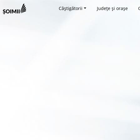
Câștigătorii
Județe și orașe