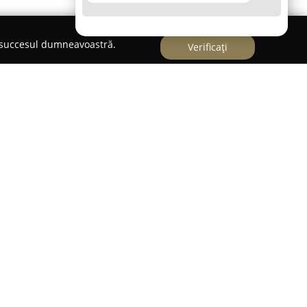
e succesul dumneavoastră.
Verificați
recunoscută ca o agenție de casting cu o
ceniu pe piața din România, remarcându-se
te în oferirea de servicii profesionale de casting și
i de proiecte. Agenția activează cu succes în
le de televiziune, filme de lungmetraj, campanii
mente speciale și videoclipuri muzicale,
l național, cât și internațional.
ebită anticipării permanente a cerințelor