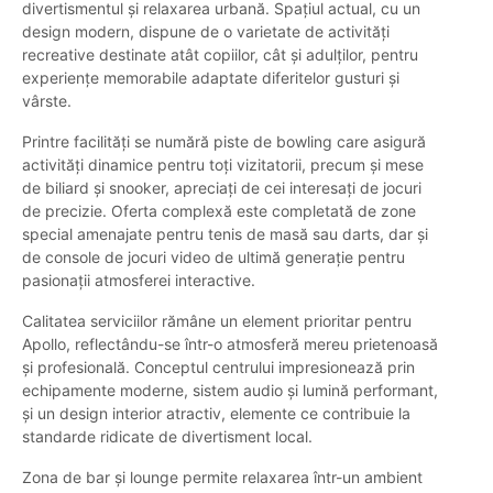
divertismentul și relaxarea urbană. Spațiul actual, cu un
design modern, dispune de o varietate de activități
recreative destinate atât copiilor, cât și adulților, pentru
experiențe memorabile adaptate diferitelor gusturi și
vârste.
Printre facilități se numără piste de bowling care asigură
activități dinamice pentru toți vizitatorii, precum și mese
de biliard și snooker, apreciați de cei interesați de jocuri
de precizie. Oferta complexă este completată de zone
special amenajate pentru tenis de masă sau darts, dar și
de console de jocuri video de ultimă generație pentru
pasionații atmosferei interactive.
Calitatea serviciilor rămâne un element prioritar pentru
Apollo, reflectându-se într-o atmosferă mereu prietenoasă
și profesională. Conceptul centrului impresionează prin
echipamente moderne, sistem audio și lumină performant,
și un design interior atractiv, elemente ce contribuie la
standarde ridicate de divertisment local.
Zona de bar și lounge permite relaxarea într-un ambient