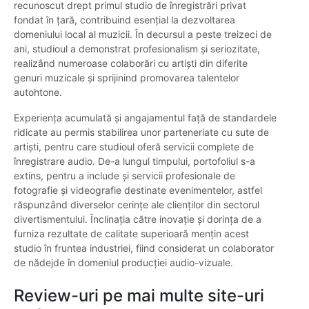
recunoscut drept primul studio de înregistrări privat
fondat în țară, contribuind esențial la dezvoltarea
domeniului local al muzicii. În decursul a peste treizeci de
ani, studioul a demonstrat profesionalism și seriozitate,
realizând numeroase colaborări cu artiști din diferite
genuri muzicale și sprijinind promovarea talentelor
autohtone.
Experiența acumulată și angajamentul față de standardele
ridicate au permis stabilirea unor parteneriate cu sute de
artiști, pentru care studioul oferă servicii complete de
înregistrare audio. De-a lungul timpului, portofoliul s-a
extins, pentru a include și servicii profesionale de
fotografie și videografie destinate evenimentelor, astfel
răspunzând diverselor cerințe ale clienților din sectorul
divertismentului. Înclinația către inovație și dorința de a
furniza rezultate de calitate superioară mențin acest
studio în fruntea industriei, fiind considerat un colaborator
de nădejde în domeniul producției audio-vizuale.
Review-uri pe mai multe site-uri