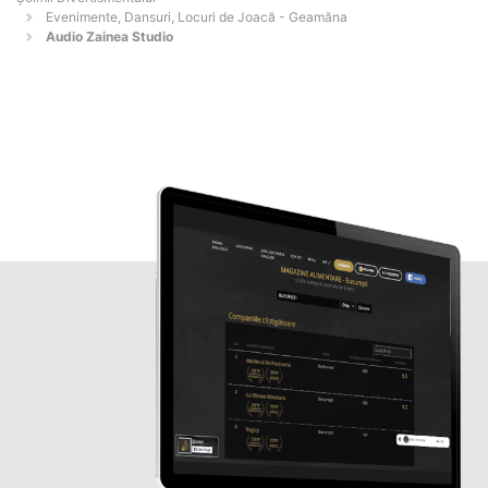
Evenimente, Dansuri, Locuri de Joacă - Geamăna
Audio Zainea Studio