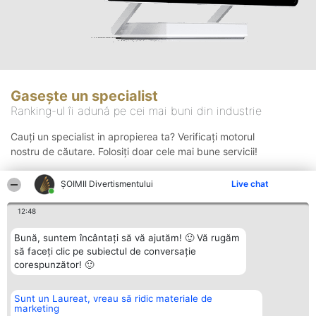
Gasește un specialist
Ranking-ul îi adună pe cei mai buni din industrie
Cauți un specialist in apropierea ta? Verificați motorul
nostru de căutare. Folosiți doar cele mai bune servicii!
ŞOIMII Divertismentului
Live chat
Căutare
12:48
Bună, suntem încântați să vă ajutăm! 🙂 Vă rugăm
să faceți clic pe subiectul de conversație
corespunzător! 🙂
Sunt un Laureat, vreau să ridic materiale de
Organizator Ranking
Plebiscyt
Contact
marketing
BRIGHT SOLUTIONS BR SRL
Câștigătorii
Contact