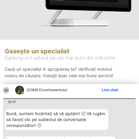
Gasește un specialist
Ranking-ul îi adună pe cei mai buni din industrie
Cauți un specialist in apropierea ta? Verificați motorul
nostru de căutare. Folosiți doar cele mai bune servicii!
ŞOIMII Divertismentului
Live chat
Căutare
20:47
Bună, suntem încântați să vă ajutăm! 🙂 Vă rugăm
să faceți clic pe subiectul de conversație
corespunzător! 🙂