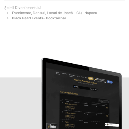
Şoimii Divertismentului
Evenimente, Dansuri, Locuri de Joacă - Cluj-Napoca
Black Pearl Events- Cocktail bar