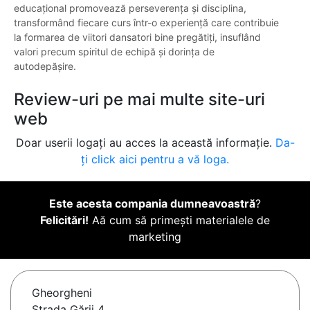
educațional promovează perseverența și disciplina,
transformând fiecare curs într-o experiență care contribuie
la formarea de viitori dansatori bine pregătiți, insuflând
valori precum spiritul de echipă și dorința de
autodepășire.
Review-uri pe mai multe site-uri
web
Doar userii logați au acces la această informație.
Da-
ți click aici pentru a vă loga.
Este acesta compania dumneavoastră
?
Felicitări!
Aă cum să primești materialele de
marketing
Gheorgheni
Strada Gării 4