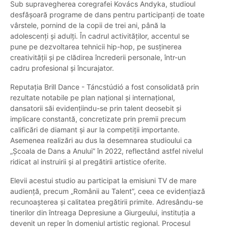
Sub supravegherea coregrafei Kovács Andyka, studioul
desfășoară programe de dans pentru participanți de toate
vârstele, pornind de la copii de trei ani, până la
adolescenți și adulți. În cadrul activităților, accentul se
pune pe dezvoltarea tehnicii hip-hop, pe susținerea
creativității și pe clădirea încrederii personale, într-un
cadru profesional și încurajator.
Reputația Brill Dance - Táncstúdió a fost consolidată prin
rezultate notabile pe plan național și internațional,
dansatorii săi evidențiindu-se prin talent deosebit și
implicare constantă, concretizate prin premii precum
calificări de diamant și aur la competiții importante.
Asemenea realizări au dus la desemnarea studioului ca
„Școala de Dans a Anului” în 2022, reflectând astfel nivelul
ridicat al instruirii și al pregătirii artistice oferite.
Elevii acestui studio au participat la emisiuni TV de mare
audiență, precum „Românii au Talent”, ceea ce evidențiază
recunoașterea și calitatea pregătirii primite. Adresându-se
tinerilor din întreaga Depresiune a Giurgeului, instituția a
devenit un reper în domeniul artistic regional. Procesul