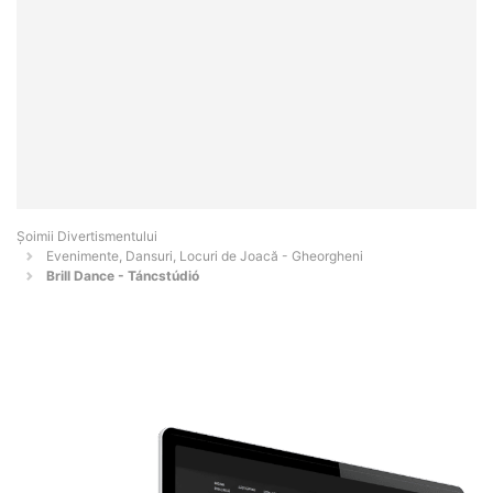
Şoimii Divertismentului
Evenimente, Dansuri, Locuri de Joacă - Gheorgheni
Brill Dance - Táncstúdió