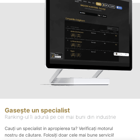
Gasește un specialist
Ranking-ul îi adună pe cei mai buni din industrie
Cauți un specialist in apropierea ta? Verificați motorul
nostru de căutare. Folosiți doar cele mai bune servicii!