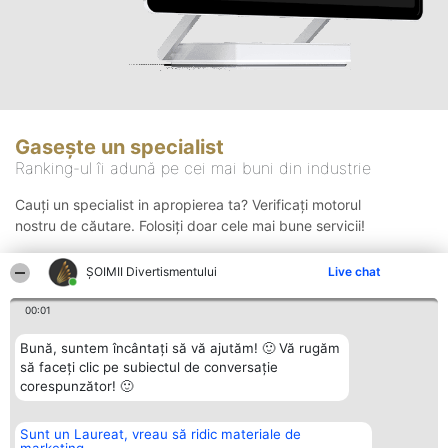
Gasește un specialist
Ranking-ul îi adună pe cei mai buni din industrie
Cauți un specialist in apropierea ta? Verificați motorul
nostru de căutare. Folosiți doar cele mai bune servicii!
ŞOIMII Divertismentului
Live chat
Căutare
00:01
Bună, suntem încântați să vă ajutăm! 🙂 Vă rugăm
să faceți clic pe subiectul de conversație
corespunzător! 🙂
Sunt un Laureat, vreau să ridic materiale de
Organizator Ranking
Plebiscyt
Contact