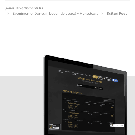
Şoimii Divertismentului
Evenimente, Dansuri, Locuri de Joacă - Hunedoara
Buituri Fest