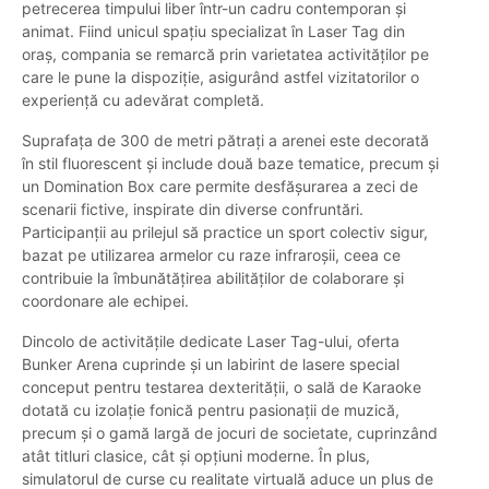
petrecerea timpului liber într-un cadru contemporan și
animat. Fiind unicul spațiu specializat în Laser Tag din
oraș, compania se remarcă prin varietatea activităților pe
care le pune la dispoziție, asigurând astfel vizitatorilor o
experiență cu adevărat completă.
Suprafața de 300 de metri pătrați a arenei este decorată
în stil fluorescent și include două baze tematice, precum și
un Domination Box care permite desfășurarea a zeci de
scenarii fictive, inspirate din diverse confruntări.
Participanții au prilejul să practice un sport colectiv sigur,
bazat pe utilizarea armelor cu raze infraroșii, ceea ce
contribuie la îmbunătățirea abilităților de colaborare și
coordonare ale echipei.
Dincolo de activitățile dedicate Laser Tag-ului, oferta
Bunker Arena cuprinde și un labirint de lasere special
conceput pentru testarea dexterității, o sală de Karaoke
dotată cu izolație fonică pentru pasionații de muzică,
precum și o gamă largă de jocuri de societate, cuprinzând
atât titluri clasice, cât și opțiuni moderne. În plus,
simulatorul de curse cu realitate virtuală aduce un plus de