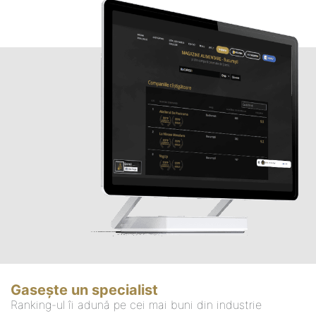
Gasește un specialist
Ranking-ul îi adună pe cei mai buni din industrie