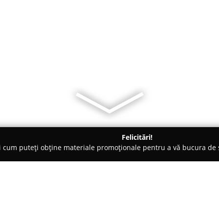
Felicitări!
ți cum puteți obține materiale promoționale pentru a vă bucura d
curi de Joacă - Cluj-Napoca
Cezar Dometi Experience