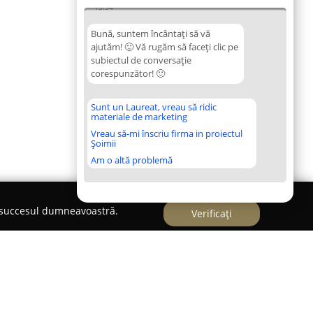
13:54
Bună, suntem încântați să vă
ajutăm! 🙂 Vă rugăm să faceți clic pe
subiectul de conversație
corespunzător! 🙂
Sunt un Laureat, vreau să ridic
materiale de marketing
Vreau să-mi înscriu firma in proiectul
Șoimii
Am o altă problemă
e succesul dumneavoastră.
Verificați