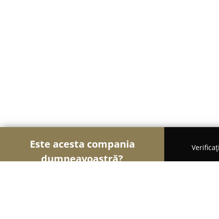
Este acesta compania
Verifica
dumneavoastră?
Şoimii Divertismentului
Evenimente, Dansuri, Lo