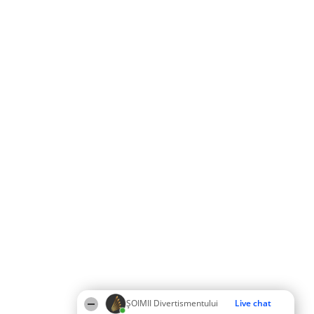
ŞOIMII Divertismentului
Live chat