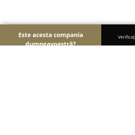
Este acesta compania
Verifica
dumneavoastră?
Şoimii Divertismentului
Evenimente, Dansuri, Lo
Cină cu Delict
10
(83)
Timişoara, Piata Victoriei 1B