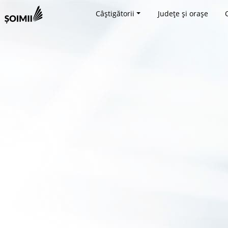
Câștigătorii
Județe și orașe