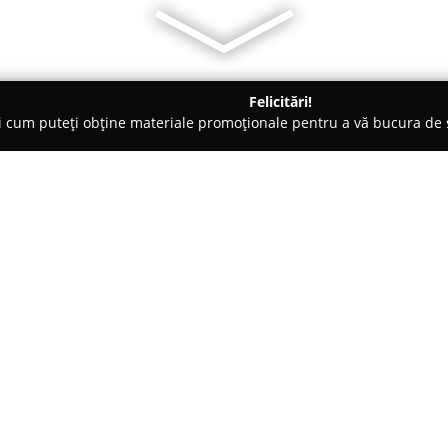
Felicitări!
ți cum puteți obține materiale promoționale pentru a vă bucura d
curi de Joacă - Timişoara
Cină cu Delict
Despre companie:
Cină cu Delict
reprezintă o com
pentru crearea unor experiențe
aventuri pline de mister. De pes
interactive și imersive, depășin
plasând fiecare participant în 