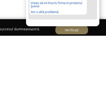
Vreau să-mi înscriu firma in proiectul
Șoimii
Am o altă problemă
e succesul dumneavoastră.
Verificați
panie specializată în divertisment, cunoscută
 captivante, ce transformă serile obișnuite în
te opt ani, această firmă dezvoltă realități
d cadrul clasic al unui simplu spectacol și
rolul principal al unor povești dinamice.