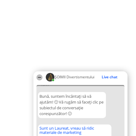
ŞOIMII Divertismentului
Live chat
15:17
Bună, suntem încântați să vă
ajutăm! 🙂 Vă rugăm să faceți clic pe
subiectul de conversație
corespunzător! 🙂
Sunt un Laureat, vreau să ridic
materiale de marketing