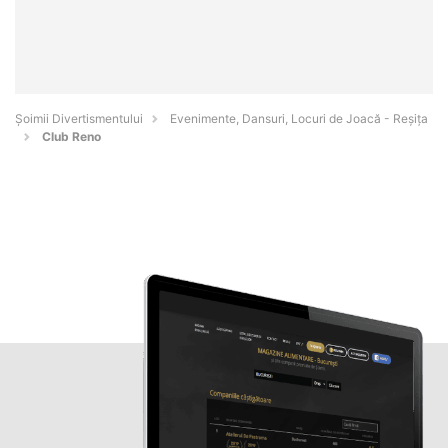
Şoimii Divertismentului
Evenimente, Dansuri, Locuri de Joacă - Reşiţa
Club Reno