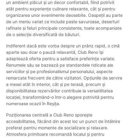
un ambient plăcut și un decor confortabil, fiind potrivit
atât pentru experiențe culinare relaxante, cât și pentru
organizarea unor evenimente deosebite. Oaspeții au parte
de un meniu variat ce include paste savuroase, deserturi
rafinate și feluri principale consistente, toate acompaniate
de o selecție diversificată de băuturi.
Indiferent dacă este vorba despre un prânz rapid, o cină
aparte sau doar o pauză relaxantă, Club Reno își
adaptează oferta pentru a satisface preferințe variate.
Renumele său se bazează pe standardele ridicate ale
serviciilor și pe profesionalismul personalului, aspecte
remarcate frecvent de către vizitatori. Opțiunile de servire
a mesei atât în interior, cât și pe terasă, precum și
disponibilitatea rezervărilor contribuie la versatilitatea
locației, transformând-o într-o alegere potrivită pentru
numeroase ocazii în Reșița.
Poziționarea centrală a Club Reno sporește
accesibilitatea, făcând din acest loc un punct de întâlnire
preferat pentru momente de socializare și relaxare.
Atmosfera primitoare recomandă localul și pentru