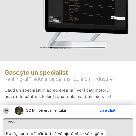
Gasește un specialist
Ranking-ul îi adună pe cei mai buni din industrie
Cauți un specialist in apropierea ta? Verificați motorul
nostru de căutare. Folosiți doar cele mai bune servicii!
ŞOIMII Divertismentului
Live chat
Căutare
19:29
Bună, suntem încântați să vă ajutăm! 🙂 Vă rugăm