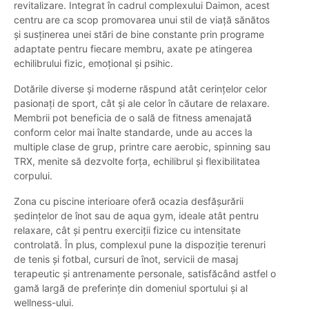
revitalizare. Integrat în cadrul complexului Daimon, acest
centru are ca scop promovarea unui stil de viață sănătos
și susținerea unei stări de bine constante prin programe
adaptate pentru fiecare membru, axate pe atingerea
echilibrului fizic, emoțional și psihic.
Dotările diverse și moderne răspund atât cerințelor celor
pasionați de sport, cât și ale celor în căutare de relaxare.
Membrii pot beneficia de o sală de fitness amenajată
conform celor mai înalte standarde, unde au acces la
multiple clase de grup, printre care aerobic, spinning sau
TRX, menite să dezvolte forța, echilibrul și flexibilitatea
corpului.
Zona cu piscine interioare oferă ocazia desfășurării
ședințelor de înot sau de aqua gym, ideale atât pentru
relaxare, cât și pentru exerciții fizice cu intensitate
controlată. În plus, complexul pune la dispoziție terenuri
de tenis și fotbal, cursuri de înot, servicii de masaj
terapeutic și antrenamente personale, satisfăcând astfel o
gamă largă de preferințe din domeniul sportului și al
wellness-ului.