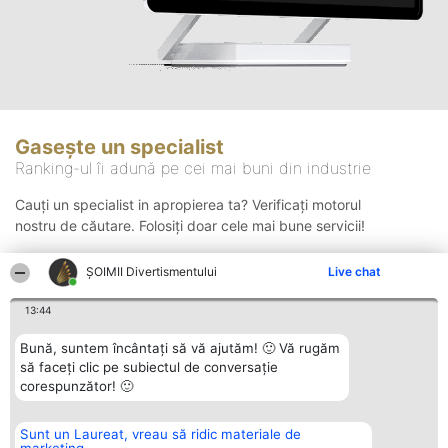
Gasește un specialist
Ranking-ul îi adună pe cei mai buni din industrie
Cauți un specialist in apropierea ta? Verificați motorul
nostru de căutare. Folosiți doar cele mai bune servicii!
ŞOIMII Divertismentului
Live chat
Căutare
13:44
Bună, suntem încântați să vă ajutăm! 🙂 Vă rugăm
să faceți clic pe subiectul de conversație
corespunzător! 🙂
Sunt un Laureat, vreau să ridic materiale de
Organizator Ranking
Plebiscyt
Contact