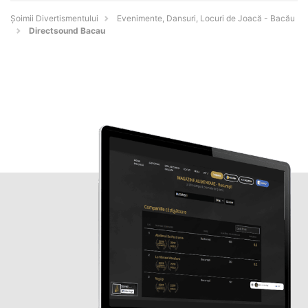
Şoimii Divertismentului
Evenimente, Dansuri, Locuri de Joacă - Bacău
Directsound Bacau