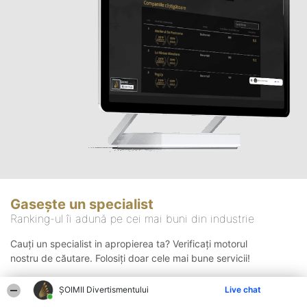
Gasește un specialist
Ranking-ul îi adună pe cei mai buni din industrie
Cauți un specialist in apropierea ta? Verificați motorul
nostru de căutare. Folosiți doar cele mai bune servicii!
ŞOIMII Divertismentului
Live chat
Căutare