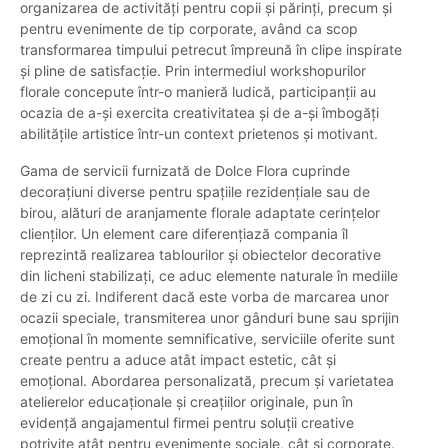
organizarea de activități pentru copii și părinți, precum și
pentru evenimente de tip corporate, având ca scop
transformarea timpului petrecut împreună în clipe inspirate
și pline de satisfacție. Prin intermediul workshopurilor
florale concepute într-o manieră ludică, participanții au
ocazia de a-și exercita creativitatea și de a-și îmbogăți
abilitățile artistice într-un context prietenos și motivant.
Gama de servicii furnizată de Dolce Flora cuprinde
decorațiuni diverse pentru spațiile rezidențiale sau de
birou, alături de aranjamente florale adaptate cerințelor
clienților. Un element care diferențiază compania îl
reprezintă realizarea tablourilor și obiectelor decorative
din licheni stabilizați, ce aduc elemente naturale în mediile
de zi cu zi. Indiferent dacă este vorba de marcarea unor
ocazii speciale, transmiterea unor gânduri bune sau sprijin
emoțional în momente semnificative, serviciile oferite sunt
create pentru a aduce atât impact estetic, cât și
emoțional. Abordarea personalizată, precum și varietatea
atelierelor educaționale și creațiilor originale, pun în
evidență angajamentul firmei pentru soluții creative
potrivite atât pentru evenimente sociale, cât și corporate.