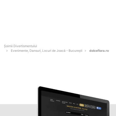
Şoimii Divertismentului
Evenimente, Dansuri, Locuri de Joacă - Bucureşti
dolceflora.ro