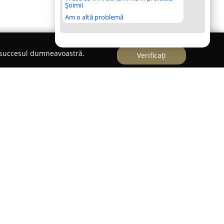
Șoimii
Am o altă problemă
e succesul dumneavoastră.
Verificați
e o incursiune culinară autentică în centrul
romovarea artei gastronomiei din România.
eastă companie organizează sesiuni practice de
ăcerea preparării rețetelor tradiționale
este asistat de gazde locale care îi conduc pas cu
tehnicilor distincte ale bucătăriei autohtone. Se
lizarea ingredientelor naturale, mereu proaspete