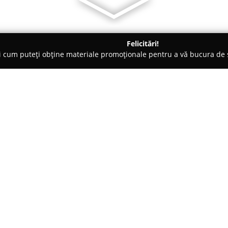
Felicitări!
ți cum puteți obține materiale promoționale pentru a vă bucura d
uri de Joacă - Iaşi
Friendly Cooking Events
Despre companie:
Friendly Cooking Events
propun
orașului Iași, având ca scop p
Localizată pe Aleea Pinilor, ac
gătit care urmăresc să redea pl
românești. Fiecare participant 
pas prin universul aromelor și 
pune un accent deosebit pe uti