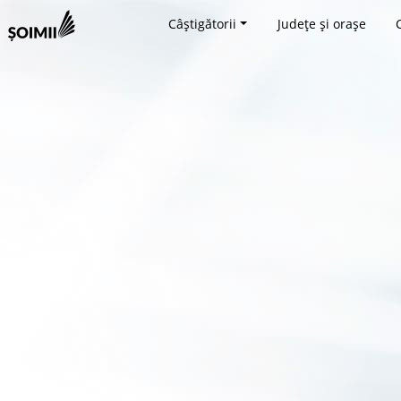
Câștigătorii
Județe și orașe