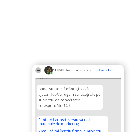
ŞOIMII Divertismentului
Live chat
06:17
Bună, suntem încântați să vă
ajutăm! 🙂 Vă rugăm să faceți clic pe
subiectul de conversație
corespunzător! 🙂
Sunt un Laureat, vreau să ridic
materiale de marketing
Vreau să-mi înscriu firma in proiectul