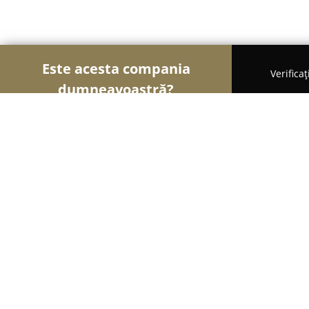
Este acesta compania
Verifica
dumneavoastră?
Şoimii Divertismentului
Evenimente, Dansuri, Loc
Friendly Cooking Events
9.8
(42)
Iaşi, Aleea Pinilor, nr.18