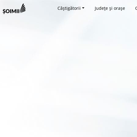
Câștigătorii
Județe și orașe