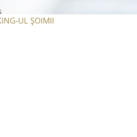
s
ING-UL ȘOIMII