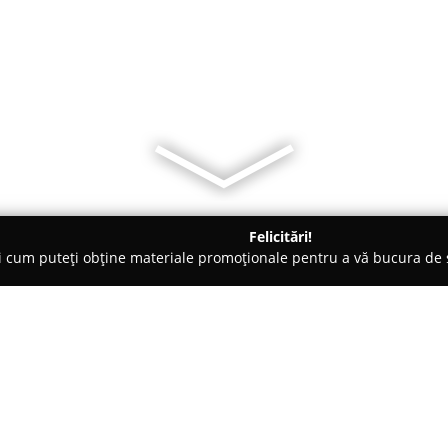
Felicitări!
ți cum puteți obține materiale promoționale pentru a vă bucura d
curi de Joacă - Bucureşti
Global Records