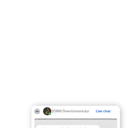
ŞOIMII Divertismentului
Live chat
07:15