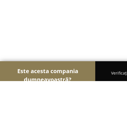
Este acesta compania
Verifica
dumneavoastră?
Şoimii Divertismentului
Evenimente, Dansuri, Lo
Global Records