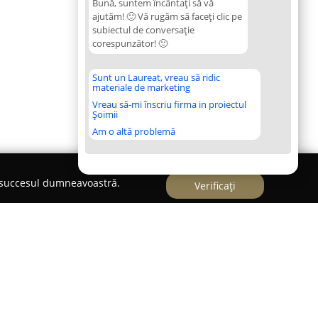
Bună, suntem încântați să vă
ajutăm! 🙂 Vă rugăm să faceți clic pe
subiectul de conversație
corespunzător! 🙂
Sunt un Laureat, vreau să ridic
materiale de marketing
Vreau să-mi înscriu firma in proiectul
Șoimii
Am o altă problemă
e succesul dumneavoastră.
Verificați