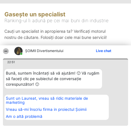
Gasește un specialist
Ranking-ul îi adună pe cei mai buni din industrie
Cauți un specialist in apropierea ta? Verificați motorul
nostru de căutare. Folosiți doar cele mai bune servicii!
ŞOIMII Divertismentului
Live chat
Căutare
22:51
Bună, suntem încântați să vă ajutăm! 🙂 Vă rugăm
să faceți clic pe subiectul de conversație
corespunzător! 🙂
Sunt un Laureat, vreau să ridic materiale de
Organizator Ranking
Plebiscyt
Contact
marketing
BRIGHT SOLUTIONS BR SRL
Câștigătorii
Contact
Aleea Timisul De Sus 2 Bl. A30
Lista Tuturor
Vreau să-mi înscriu firma in proiectul Șoimii
Sc. A Et. 4 Ap. 13 Cod 061952
Laureaților
Am o altă problemă
București
Reguli
CUI 36737675
Statut
tel: +40 770 990 492
Politica de
confidențialitate