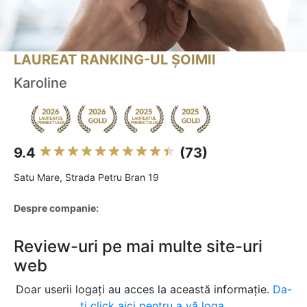
LAUREAT RANKING-UL ȘOIMII
Karoline
9.4
(73)
Satu Mare, Strada Petru Bran 19
Despre companie:
Review-uri pe mai multe site-uri
web
Doar userii logați au acces la această informație.
Da-
ți click aici pentru a vă loga.