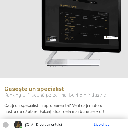
Gasește un specialist
Ranking-ul îi adună pe cei mai buni din industrie
Cauți un specialist in apropierea ta? Verificați motorul
nostru de căutare. Folosiți doar cele mai bune servicii!
ŞOIMII Divertismentului
Live chat