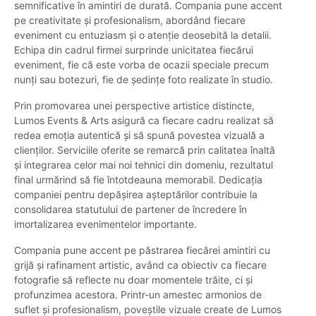
semnificative în amintiri de durată. Compania pune accent
pe creativitate și profesionalism, abordând fiecare
eveniment cu entuziasm și o atenție deosebită la detalii.
Echipa din cadrul firmei surprinde unicitatea fiecărui
eveniment, fie că este vorba de ocazii speciale precum
nunți sau botezuri, fie de ședințe foto realizate în studio.
Prin promovarea unei perspective artistice distincte,
Lumos Events & Arts asigură ca fiecare cadru realizat să
redea emoția autentică și să spună povestea vizuală a
clienților. Serviciile oferite se remarcă prin calitatea înaltă
și integrarea celor mai noi tehnici din domeniu, rezultatul
final urmărind să fie întotdeauna memorabil. Dedicația
companiei pentru depășirea așteptărilor contribuie la
consolidarea statutului de partener de încredere în
imortalizarea evenimentelor importante.
Compania pune accent pe păstrarea fiecărei amintiri cu
grijă și rafinament artistic, având ca obiectiv ca fiecare
fotografie să reflecte nu doar momentele trăite, ci și
profunzimea acestora. Printr-un amestec armonios de
suflet și profesionalism, poveștile vizuale create de Lumos