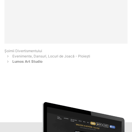
Şoimii Divertismentului
Evenimente, Dansuri, Locuri de Joacă - Ploieşti
Lumos Art Studio