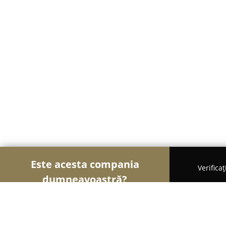
Este acesta compania
Verifica
dumneavoastră?
Şoimii Divertismentului
Evenimente, Dansuri, Loc