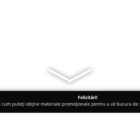
Felicitări!
ți cum puteți obține materiale promoționale pentru a vă bucura d
uri de Joacă - Sibiu
Sever Sound Events