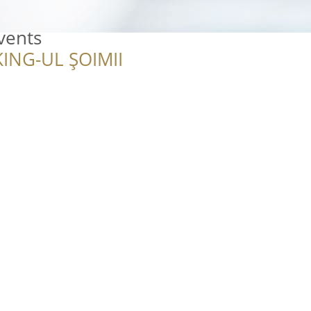
vents
ING-UL ȘOIMII