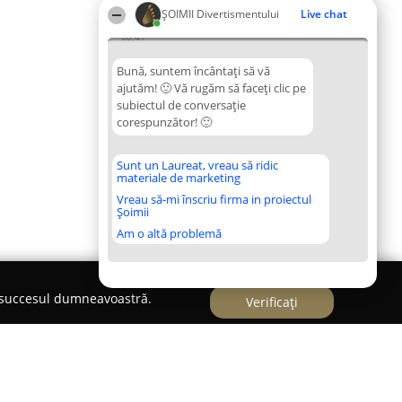
ŞOIMII Divertismentului
Live chat
08:41
Bună, suntem încântați să vă
ajutăm! 🙂 Vă rugăm să faceți clic pe
subiectul de conversație
corespunzător! 🙂
Sunt un Laureat, vreau să ridic
materiale de marketing
Vreau să-mi înscriu firma in proiectul
Șoimii
Am o altă problemă
e succesul dumneavoastră.
Verificați