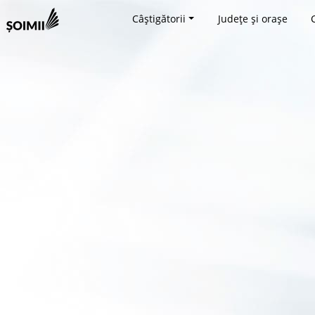
Câștigătorii
Județe și orașe