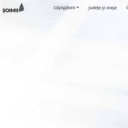
Câștigătorii
Județe și orașe