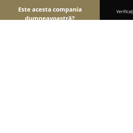
Este acesta compania
Verifica
dumneavoastră?
Şoimii Divertismentului
Evenimente, Dansuri, Lo
YASKI Kids Club
10
(83)
Târgu-Mureş, Stada Tineretului, nr 3
Afișează numărul de telefon