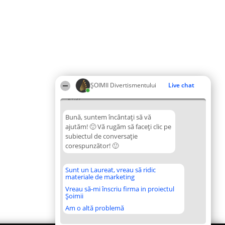
ŞOIMII Divertismentului
Live chat
21:57
Bună, suntem încântați să vă
ajutăm! 🙂 Vă rugăm să faceți clic pe
subiectul de conversație
corespunzător! 🙂
Sunt un Laureat, vreau să ridic
materiale de marketing
Vreau să-mi înscriu firma in proiectul
Șoimii
Am o altă problemă