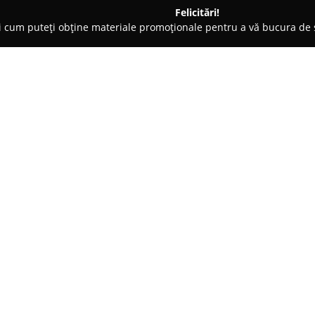
Felicitări!
ți cum puteți obține materiale promoționale pentru a vă bucura d
curi de Joacă - Târgu-Mureş
YASKI Kids Club
Despre companie:
YASKI Kids Club
propune un port
cursuri de limbi străine, având 
Mureș. Cu o istorie de peste 14
clubul se remarcă printr-o ped
învățare prin activități dinamic
Această abordare transformă stu
contribuind la stimularea creativ
YASKI Kids Club oferă un spațiu
își pot pune în valoare propriil