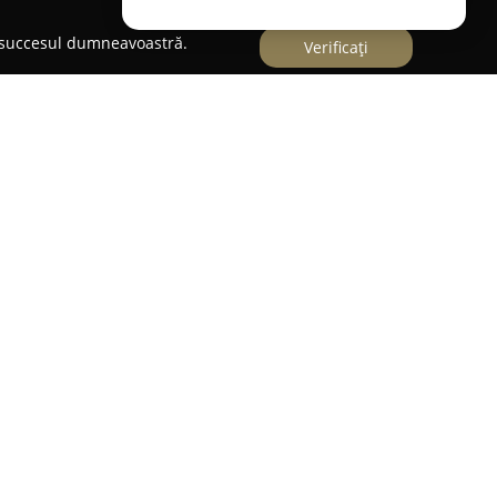
e succesul dumneavoastră.
Verificați
ofoliu diversificat de activități interactive și
ca scop sprijinirea dezvoltării copiilor din Târgu
 ani în sectorul divertismentului pentru copii,
agogie originală, ce implică metode jucăușe de
e și jocuri educative.
diul într-un proces atractiv și eficient,
ității și a curiozității intelectuale ale copiilor.
 adaptat celor mici, unde aceștia pot explora și
e aptitudini într-un mediu orientat spre joc și