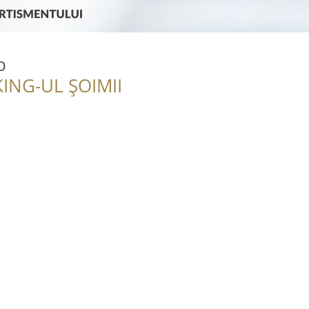
b
ING-UL ȘOIMII