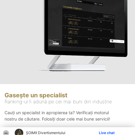
Gasește un specialist
Ranking-ul îi adună pe cei mai buni din industrie
Cauți un specialist in apropierea ta? Verificați motorul
nostru de căutare. Folosiți doar cele mai bune servicii!
ŞOIMII Divertismentului
Live chat