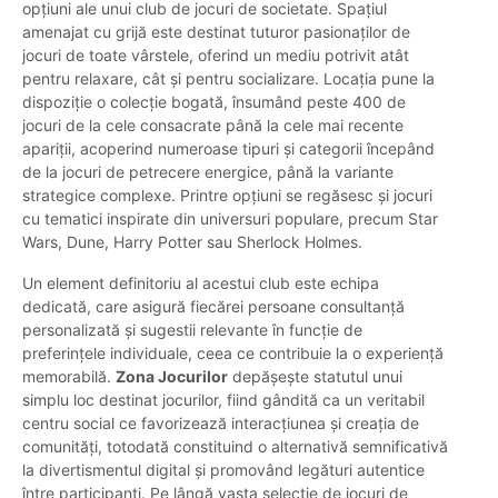
opțiuni ale unui club de jocuri de societate. Spațiul
amenajat cu grijă este destinat tuturor pasionaților de
jocuri de toate vârstele, oferind un mediu potrivit atât
pentru relaxare, cât și pentru socializare. Locația pune la
dispoziție o colecție bogată, însumând peste 400 de
jocuri de la cele consacrate până la cele mai recente
apariții, acoperind numeroase tipuri și categorii începând
de la jocuri de petrecere energice, până la variante
strategice complexe. Printre opțiuni se regăsesc și jocuri
cu tematici inspirate din universuri populare, precum Star
Wars, Dune, Harry Potter sau Sherlock Holmes.
Un element definitoriu al acestui club este echipa
dedicată, care asigură fiecărei persoane consultanță
personalizată și sugestii relevante în funcție de
preferințele individuale, ceea ce contribuie la o experiență
memorabilă.
Zona Jocurilor
depășește statutul unui
simplu loc destinat jocurilor, fiind gândită ca un veritabil
centru social ce favorizează interacțiunea și creația de
comunități, totodată constituind o alternativă semnificativă
la divertismentul digital și promovând legături autentice
între participanți. Pe lângă vasta selecție de jocuri de