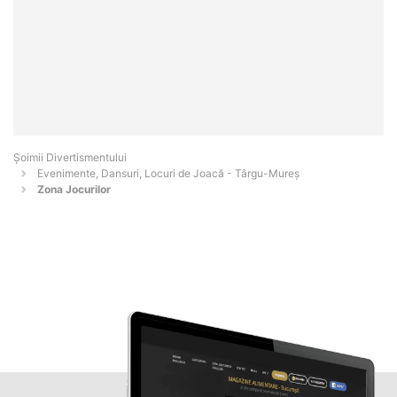
Şoimii Divertismentului
Evenimente, Dansuri, Locuri de Joacă - Târgu-Mureş
Zona Jocurilor