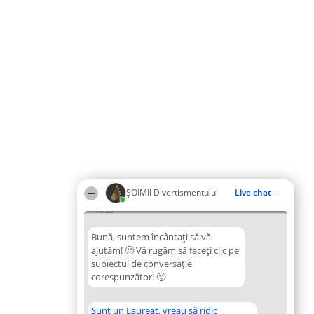
ŞOIMII Divertismentului
Live chat
10:55
Bună, suntem încântați să vă
ajutăm! 🙂 Vă rugăm să faceți clic pe
subiectul de conversație
corespunzător! 🙂
Sunt un Laureat, vreau să ridic