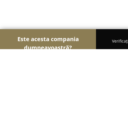
Este acesta compania
Verifica
dumneavoastră?
Şoimii Divertismentului
Evenimente, Dansuri, Lo
Marabou Resort
8.9
(689)