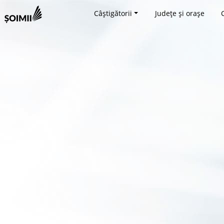
Câștigătorii
Județe și orașe