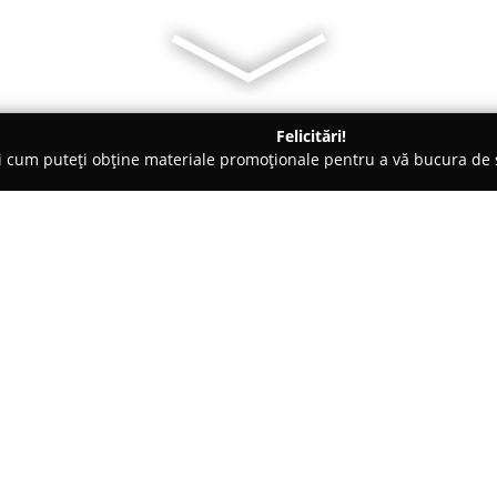
Felicitări!
ți cum puteți obține materiale promoționale pentru a vă bucura d
curi de Joacă - Braşov
Marabou Resort
Despre companie:
Amplasat într-un peisaj natural 
Brașov,
Marabou Resort
este r
rafinamentul se îmbină cu elem
confortabil, pune la dispoziția 
ședere remarcabilă.