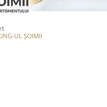
rt
ING-UL ȘOIMII