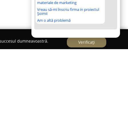
materiale de marketing
Vreau să-mi înscriu firma in proiectul
Șoimii
Am o altă problemă
e succesul dumneavoastră.
Verificați
deosebit, în localitatea Timișu de Jos, județul
ecunoscut ca un spațiu dedicat relaxării, unde
ente autentice. Acest hotel boutique, elegant și
vizitatorilor facilități moderne pentru a asigura o