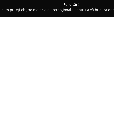
Felicitări!
ți cum puteți obține materiale promoționale pentru a vă bucura d
uri de Joacă - Carei
Dj.Foto-Video Carei
Despre companie:
Cu sediul situat în centrul oraș
specialiști dedicați care se co
fotografie și filmare. Echipa es
experiență extinsă și un spirit
important este captat cu fideli
Serviciile companiei acoperă o
și majorate până la evenimente
este acordată detaliilor, echip
esența evenimentelor speciale. 