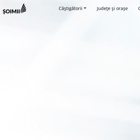
Câștigătorii
Județe și orașe