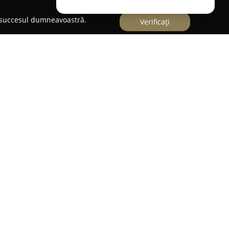
e succesul dumneavoastră.
Verificați
ului Carei,
Dj.Foto-Video Carei
este o echipă de
ncentrează pe furnizarea de servicii complexe de
te formată din profesioniști pasionați, având o
 creativ, oferind asigurarea că fiecare moment
tate maximă.
 gamă largă de evenimente, de la nunți, botezuri
 corporate și spectacole. O atenție deosebită
a acordând respect clienților și surprinzând
Dj.Foto-Video Carei realizează și filmări aeriene