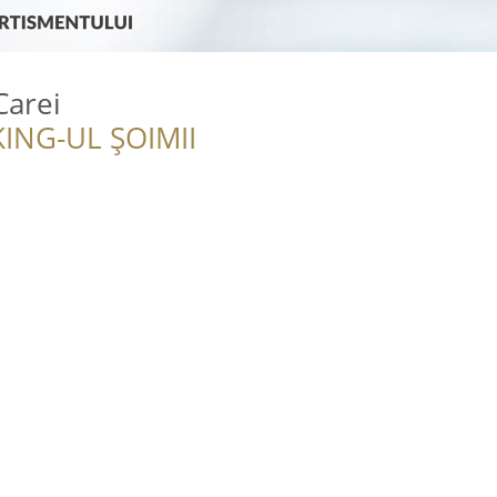
Carei
ING-UL ȘOIMII