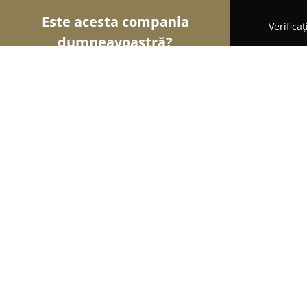
Este acesta compania
Verifica
dumneavoastră?
Şoimii Divertismentului
Evenimente, Dansuri, Loc
Dj.Foto-Video Carei
8.5
(5)
Carei, Careii
Afișează numărul de telefon