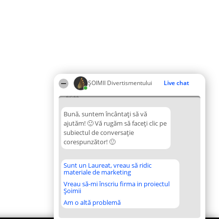
ŞOIMII Divertismentului
Live chat
23:22
Bună, suntem încântați să vă
ajutăm! 🙂 Vă rugăm să faceți clic pe
subiectul de conversație
corespunzător! 🙂
Sunt un Laureat, vreau să ridic
materiale de marketing
Vreau să-mi înscriu firma in proiectul
Șoimii
Am o altă problemă