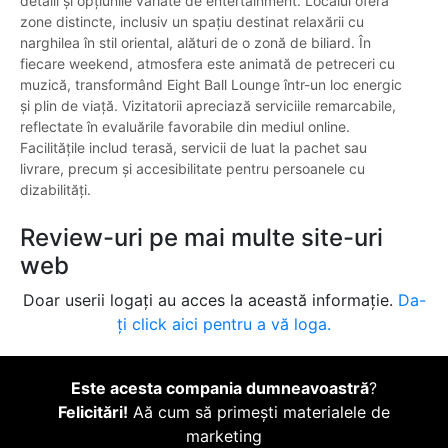
detalii și opțiunile variate de entertainment. Localul oferă
zone distincte, inclusiv un spațiu destinat relaxării cu
narghilea în stil oriental, alături de o zonă de biliard. În
fiecare weekend, atmosfera este animată de petreceri cu
muzică, transformând Eight Ball Lounge într-un loc energic
și plin de viață. Vizitatorii apreciază serviciile remarcabile,
reflectate în evaluările favorabile din mediul online.
Facilitățile includ terasă, servicii de luat la pachet sau
livrare, precum și accesibilitate pentru persoanele cu
dizabilități.
Review-uri pe mai multe site-uri
web
Doar userii logați au acces la această informație.
Da-
ți click aici pentru a vă loga.
Este acesta compania dumneavoastră
?
Felicitări!
Aă cum să primești materialele de
marketing