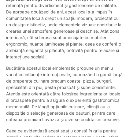
referință pentru divertisment și gastronomie de calitate.
De aproape douăzeci de ani, acest local s-a impus în
comunitatea locală drept un spațiu modern, proiectat cu
un design distinctiv, unde elementele vizuale contribuie la
crearea unei atmosfere generoase și deschise. Atât zona
interioară, cât și terasa sunt amenajate cu mobilier
ergonomic, nuanțe luminoase și plante, ceea ce conferă o
ambianță elegantă și plăcută, potrivită pentru relaxare și
interacțiune socială.
Bucătăria acestui local emblematic propune un meniu
variat cu influențe internaționale, cuprinzând o gamă largă
de preparate culinare precum coaste, pizza, burgeri,
specialități din pui, pește proaspăt și supe consistente.
Atenția este orientată către folosirea ingredientelor locale
și proaspete pentru a asigura o experiență gastronomică
memorabilă. Pe lângă opțiunile culinare, clienții au la
dispoziție o selecție generoasă de băuturi, printre care
cafeaua premium Lavazza și diverse cocktailuri creative.
Ceea ce evidențiază acest spațiu constă în grija pentru