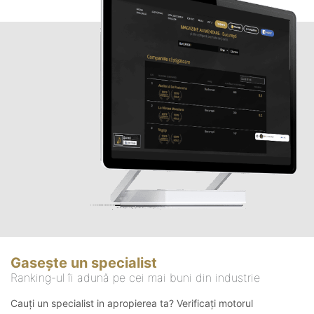
Gasește un specialist
Ranking-ul îi adună pe cei mai buni din industrie
Cauți un specialist in apropierea ta? Verificați motorul