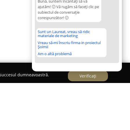
Bună, suntem încântați să vă
ajutăm! 🙂 Vă rugăm să faceți clic pe
subiectul de conversație
corespunzător! 🙂
Sunt un Laureat, vreau să ridic
materiale de marketing
Vreau să-mi înscriu firma in proiectul
Șoimii
Am o altă problemă
e succesul dumneavoastră.
Verificați