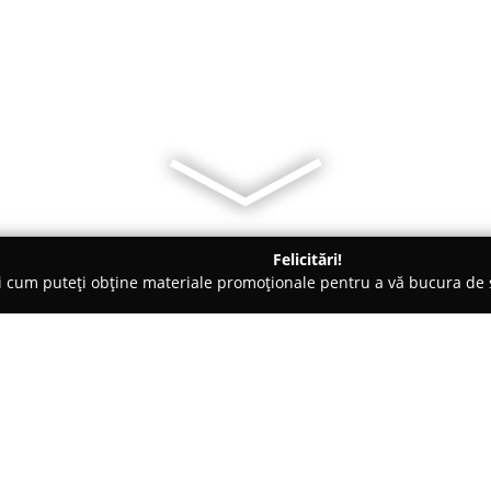
Felicitări!
ți cum puteți obține materiale promoționale pentru a vă bucura d
curi de Joacă - Odorheiu Secuiesc
Irma néni