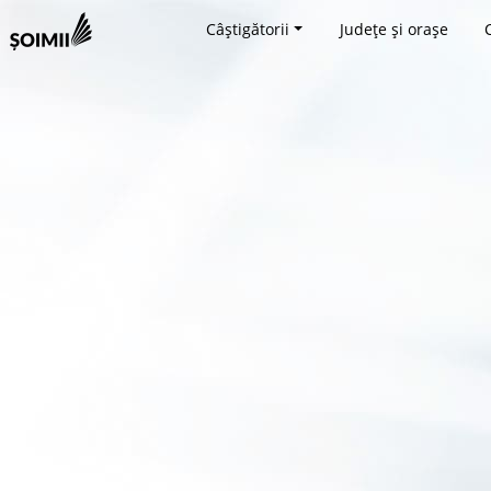
Câștigătorii
Județe și orașe