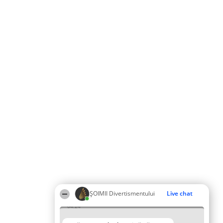
ŞOIMII Divertismentului
Live chat
04:24