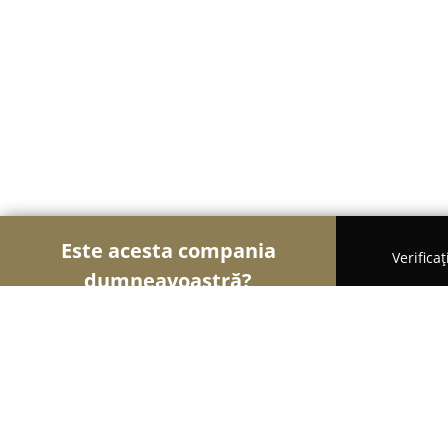
Este acesta compania
Verifica
dumneavoastră?
Şoimii Divertismentului
Evenimente, Dansuri, Lo
Irma néni