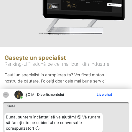
Gasește un specialist
Ranking-ul îi adună pe cei mai buni din industrie
Cauți un specialist in apropierea ta? Verificați motorul
nostru de căutare. Folosiți doar cele mai bune servicii!
ŞOIMII Divertismentului
Live chat
Căutare
06:41
Bună, suntem încântați să vă ajutăm! 🙂 Vă rugăm
să faceți clic pe subiectul de conversație
corespunzător! 🙂