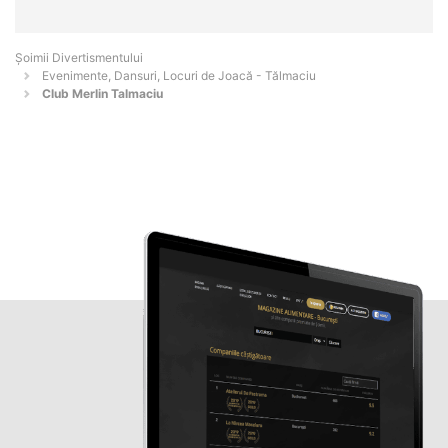
Şoimii Divertismentului
Evenimente, Dansuri, Locuri de Joacă - Tălmaciu
Club Merlin Talmaciu